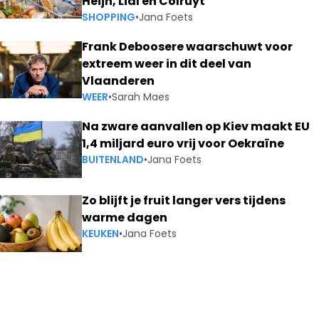
Heijn, Lidl en Colruyt
SHOPPING
•
Jana Foets
Frank Deboosere waarschuwt voor
extreem weer in dit deel van
Vlaanderen
WEER
•
Sarah Maes
Na zware aanvallen op Kiev maakt EU
1,4 miljard euro vrij voor Oekraïne
BUITENLAND
•
Jana Foets
Zo blijft je fruit langer vers tijdens
warme dagen
KEUKEN
•
Jana Foets