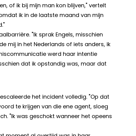
 of ik bij mijn man kon blijven," vertelt
n omdat ik in de laatste maand van mijn
."
barrière. "Ik sprak Engels, misschien
e mij in het Nederlands of iets anders, ik
e miscommunicatie werd haar intentie
isschien dat ik opstandig was, maar dat
scaleerde het incident volledig. "Op dat
ord te krijgen van die ene agent, sloeg
zich. "Ik was geschokt wanneer het opeens
t moment al overtijd was in haar