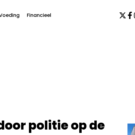
Voeding
Financieel
oor politie op de