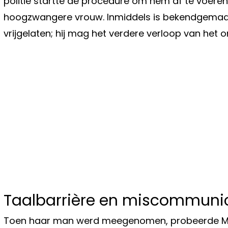
politie startte de procedure om hem af te voeren,
hoogzwangere vrouw. Inmiddels is bekendgemaak
vrijgelaten; hij mag het verdere verloop van het o
Taalbarrière en miscommuni
Toen haar man werd meegenomen, probeerde M