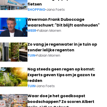
fietsen
SHOPPING
•
Jana Foets
Weerman Frank Duboccage
waarschuwt: "Dit blijft aanhouden"
WEER
•
Fabian Morren
Zo vang je regenwater in je tuin op
zonder lelijke regenton
TUIN
•
Fabian Morren
Nog steeds geen regen op komst:
Experts geven tips om je gazon te
redden
TUIN
•
Jana Foets
Waar doe je het goedkoopst
boodschappen? Zo scoren Albert