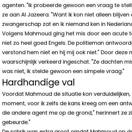
agenten. "Ik probeerde gewoon een vraag te stellen,
ze aan Al Jazeera. "Want ik kon niet alleen blijve
zwangerschap zat en ik niemand ken in Nederland
Volgens Mahmoud ging het mis door een acute taal
niet zo heel goed Engels. De politieman antwoordd
verstond hem niet en hij mij ook niet." Door dez
waarschijnlijk verkeerd ingeschat. "Ze dachten m
was niet, ik stelde gewoon een simpele vraag."
Hardhandige val
Voordat Mahmoud de situatie kon verduidelijken, e
moment, voor ik zelfs de kans kreeg om een antwo
die andere agent me op de grond," herinnert ze 
gebeurde."
De schrik was extra groot omdat Mahmoud op da