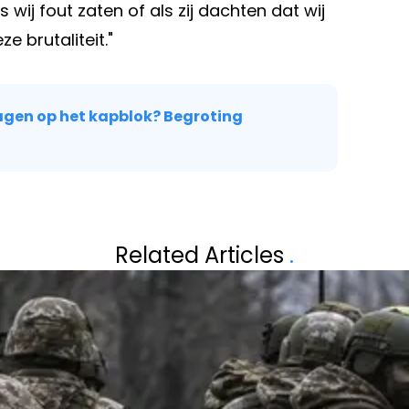
s wij fout zaten of als zij dachten dat wij
e brutaliteit."
gen op het kapblok? Begroting
Volgend artikel
RAKS? DIT
MARGRIET HERMA
Related Articles
.
JOUW