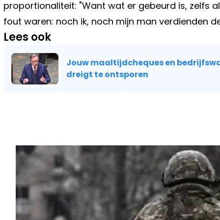
proportionaliteit: "Want wat er gebeurd is, zelfs al
fout waren: noch ik, noch mijn man verdienden dez
Lees ook
Jouw maaltijdcheques en bedrijfswa
dreigt te ontsporen
Vorig artikel
VERDWIJNT JOUW ZIEKENFONDS ST
VERANDERT ER MOGELIJK VOOR 
PORTEMONNEE