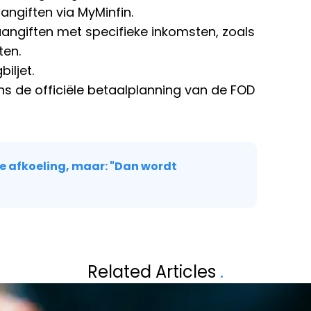
aangiften via MyMinfin.
aangiften met specifieke inkomsten, zoals
ten.
iljet.
s de officiële betaalplanning van de FOD
ke afkoeling, maar: "Dan wordt
Volgend artikel
EDEN
DIT IS HET MOO
Related Articles
.
T HIJ VEEL
KEN HET WELLIC