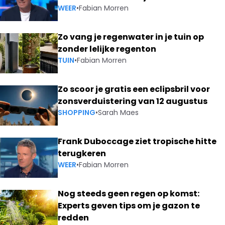
WEER
•
Fabian Morren
Zo vang je regenwater in je tuin op
zonder lelijke regenton
TUIN
•
Fabian Morren
Zo scoor je gratis een eclipsbril voor
zonsverduistering van 12 augustus
SHOPPING
•
Sarah Maes
Frank Duboccage ziet tropische hitte
terugkeren
WEER
•
Fabian Morren
Nog steeds geen regen op komst:
Experts geven tips om je gazon te
redden