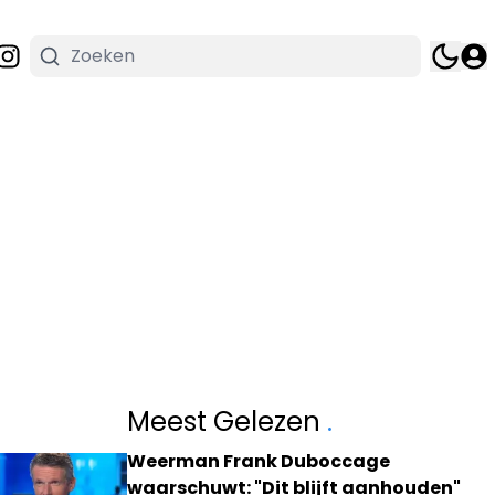
Meest Gelezen
.
Weerman Frank Duboccage
waarschuwt: "Dit blijft aanhouden"