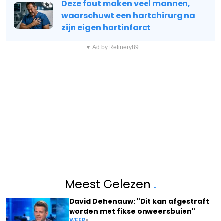
Deze fout maken veel mannen,
waarschuwt een hartchirurg na
zijn eigen hartinfarct
▼ Ad by Refinery89
Meest Gelezen
.
David Dehenauw: "Dit kan afgestraft
worden met fikse onweersbuien"
WEER
•