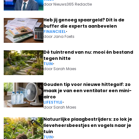
door
Nieuws365 Redactie
Heb jij genoeg spaargeld? Dit is de
buffer die experts aanbevelen
FINANCIEEL
•
door
Jana Foets
Dé tuintrend van nu: mooi én bestand
tegen hitte
TUIN
•
door
Sarah Maes
Gouden tip voor nieuwe hittegolf: zo
maak je van een ventilator een mini-
airco
LIFESTYLE
•
door
Sarah Maes
Natuurlijke plaagbestrijders: zo lok je
lieveheersbeestjes en vogels naar je
tuin
TUIN
•