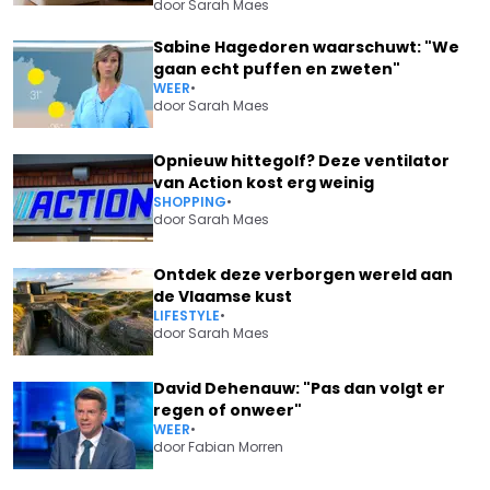
door
Sarah Maes
Sabine Hagedoren waarschuwt: "We
gaan echt puffen en zweten"
WEER
•
door
Sarah Maes
Opnieuw hittegolf? Deze ventilator
van Action kost erg weinig
SHOPPING
•
door
Sarah Maes
Ontdek deze verborgen wereld aan
de Vlaamse kust
LIFESTYLE
•
door
Sarah Maes
David Dehenauw: "Pas dan volgt er
regen of onweer"
WEER
•
door
Fabian Morren