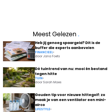
Meest Gelezen
.
Heb jij genoeg spaargeld? Dit is de
buffer die experts aanbevelen
FINANCIEEL
•
door
Jana Foets
Dé tuintrend van nu: mooi én bestand
tegen hitte
TUIN
•
door
Sarah Maes
Gouden tip voor nieuwe hittegolf: zo
maak je van een ventilator een mini-
airco
LIFESTYLE
•