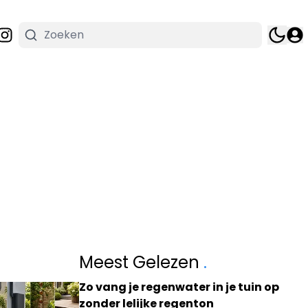
Meest Gelezen
.
Zo vang je regenwater in je tuin op
zonder lelijke regenton