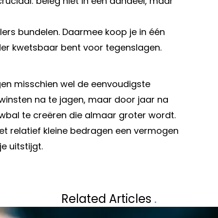
cruciaal: beleg niet in één aandeel, maar
lers bundelen. Daarmee koop je in één
nder kwetsbaar bent voor tegenslagen.
ggen misschien wel de eenvoudigste
e winsten na te jagen, maar door jaar na
wbal te creëren die almaar groter wordt.
et relatief kleine bedragen een vermogen
uitstijgt.
Volgend artikel
 DE
WAAROM EEN SI
Related Articles
.
VOLLEDIG KAN 