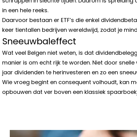
schrappen in slechte tijden. Daarom is spreiding 
in een hele reeks.
Daarvoor bestaan er ETF’s die enkel dividendbeta
keer tientallen bedrijven wereldwijd, zodat je mi
Sneeuwbaleffect
Wat veel Belgen niet weten, is dat dividendbele
manier is om echt rijk te worden. Niet door snell
jaar dividenden te herinvesteren en zo een sneeu
Wie vroeg begint en consequent volhoudt, kan m
opbouwen dat ver boven een klassiek spaarboekje 
Vorig artikel
OLIE WORDT GOEDKOPER: DIT ZIJN
VERRASSENDE OORZAKEN