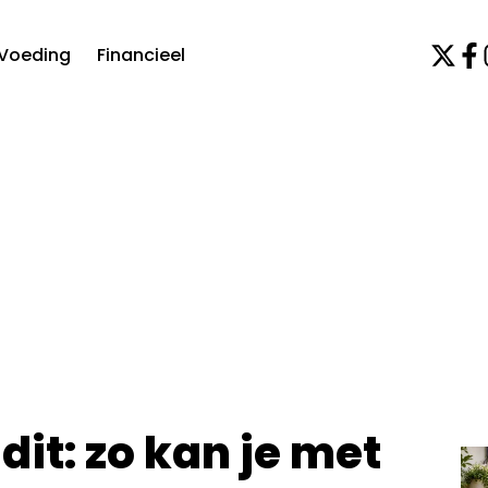
Voeding
Financieel
it: zo kan je met