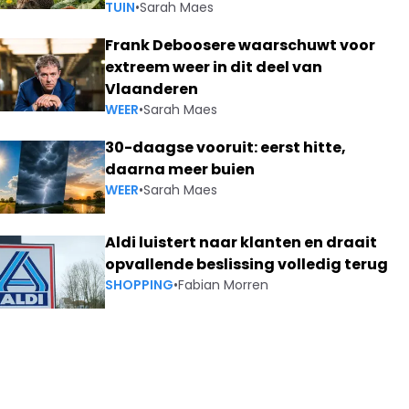
TUIN
•
Sarah Maes
Frank Deboosere waarschuwt voor
extreem weer in dit deel van
Vlaanderen
WEER
•
Sarah Maes
30-daagse vooruit: eerst hitte,
daarna meer buien
WEER
•
Sarah Maes
Aldi luistert naar klanten en draait
opvallende beslissing volledig terug
SHOPPING
•
Fabian Morren