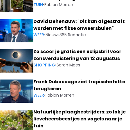
TUIN
•
Fabian Morren
David Dehenauw: "Dit kan afgestraft
worden met fikse onweersbuien"
WEER
•
Nieuws365 Redactie
Zo scoor je gratis een eclipsbril voor
zonsverduistering van 12 augustus
SHOPPING
•
Sarah Maes
Frank Duboccage ziet tropische hitte
terugkeren
WEER
•
Fabian Morren
Natuurlijke plaagbestrijders: zo lok je
lieveheersbeestjes en vogels naar je
tuin