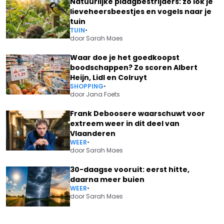
Natuurlijke plaagbestrijders: zo lok je
lieveheersbeestjes en vogels naar je
tuin
TUIN
•
door
Sarah Maes
Waar doe je het goedkoopst
boodschappen? Zo scoren Albert
Heijn, Lidl en Colruyt
SHOPPING
•
door
Jana Foets
Frank Deboosere waarschuwt voor
extreem weer in dit deel van
Vlaanderen
WEER
•
door
Sarah Maes
30-daagse vooruit: eerst hitte,
daarna meer buien
WEER
•
door
Sarah Maes
Vorig artikel