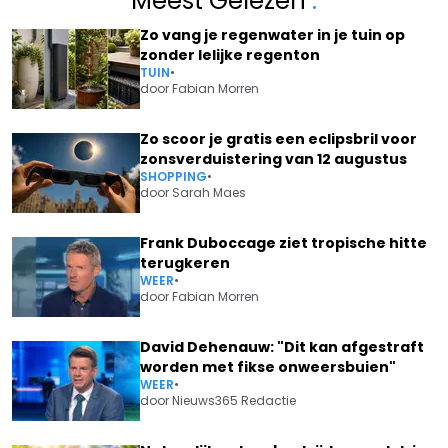
Meest Gelezen
.
Zo vang je regenwater in je tuin op
zonder lelijke regenton
TUIN
•
door
Fabian Morren
Zo scoor je gratis een eclipsbril voor
zonsverduistering van 12 augustus
SHOPPING
•
door
Sarah Maes
Frank Duboccage ziet tropische hitte
terugkeren
WEER
•
door
Fabian Morren
David Dehenauw: "Dit kan afgestraft
worden met fikse onweersbuien"
WEER
•
door
Nieuws365 Redactie