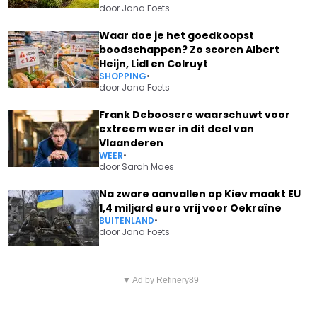
door
Jana Foets
Waar doe je het goedkoopst
boodschappen? Zo scoren Albert
Heijn, Lidl en Colruyt
SHOPPING
•
door
Jana Foets
Frank Deboosere waarschuwt voor
extreem weer in dit deel van
Vlaanderen
WEER
•
door
Sarah Maes
Na zware aanvallen op Kiev maakt EU
1,4 miljard euro vrij voor Oekraïne
BUITENLAND
•
door
Jana Foets
Vorig artikel
Volgend artikel
JAREN NA DE VERDWIJNING
▼ Ad by Refinery89
DEZE ACTIE LAAT DE PRIJS VAN
VAN MADDIE KOMT KATE