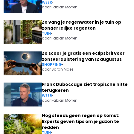
WEER
•
door
Fabian Morren
Zo vang je regenwater in je tuin op
zonder lelijke regenton
TUIN
•
door
Fabian Morren
Zo scoor je gratis een eclipsbril voor
zonsverduistering van 12 augustus
SHOPPING
•
door
Sarah Maes
Frank Duboccage ziet tropische hitte
terugkeren
WEER
•
door
Fabian Morren
Nog steeds geen regen op komst:
Experts geven tips om je gazon te
redden
TUIN
•