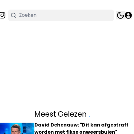
Meest Gelezen
.
David Dehenauw: "Dit kan afgestraft
worden met fikse onweersbuien"