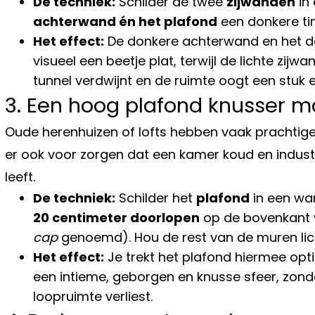
De techniek:
Schilder de twee
zijwanden
in 
achterwand én het plafond
een donkere tin
Het effect:
De donkere achterwand en het do
visueel een beetje plat, terwijl de lichte zi
tunnel verdwijnt en de ruimte oogt een stuk 
3. Een hoog plafond knusser m
Oude herenhuizen of lofts hebben vaak prachtige
er ook voor zorgen dat een kamer koud en industri
leeft.
De techniek:
Schilder het
plafond
in een war
20 centimeter doorlopen
op de bovenkant 
cap
genoemd). Hou de rest van de muren lic
Het effect:
Je trekt het plafond hiermee opti
een intieme, geborgen en knusse sfeer, zond
loopruimte verliest.