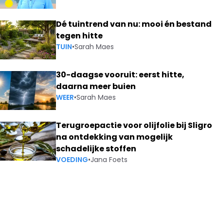
Dé tuintrend van nu: mooi én bestand
tegen hitte
TUIN
•
Sarah Maes
30-daagse vooruit: eerst hitte,
daarna meer buien
WEER
•
Sarah Maes
Terugroepactie voor olijfolie bij Sligro
na ontdekking van mogelijk
schadelijke stoffen
VOEDING
•
Jana Foets