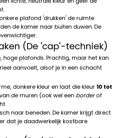
een lichte, neutrale kleur en geef de
t.
nkere plafond 'drukken' de ruimte
jwanden de kamer naar buiten duwen. De
evenwichtiger.
aken (De 'cap'-techniek)
, hoge plafonds. Prachtig, maar het kan
eel aanvoelt, alsof je in een schacht
me, donkere kleur en laat die kleur
10 tot
van de muren (ook wel een
border
of
ht.
sch naar beneden. De kamer krijgt direct
er dat je daadwerkelijk kostbare