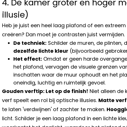
4. De kamer groter en hoger m
illusie)
Heb je juist een heel laag plafond of een extreem
creëren? Dan moet je contrasten juist vermijden.
De techniek:
Schilder de muren, de plinten, 
dezelfde lichte kleur
(bijvoorbeeld gebroken w
Het effect:
Omdat er geen harde overgangen 
het plafond, vervagen de visuele grenzen va
inschatten waar de muur ophoudt en het plaf
oneindig, luchtig en ruimtelijk gevoel.
Gouden verftip: Let op de finish!
Niet alleen de
verf speelt een rol bij optische illusies.
Matte verf
te laten 'verdwijnen' of zachter te maken.
Hooggla
licht. Schilder je een laag plafond in een lichte kl