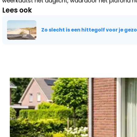
weerkaatst het daglicht, waardoor het plafond nó
Lees ook
Zo slecht is een hittegolf voor je ge
Vorig artikel
KLEINE TUIN? MET DEZE SLIMME TRU
PLOTS DUBBEL ZO GROOT