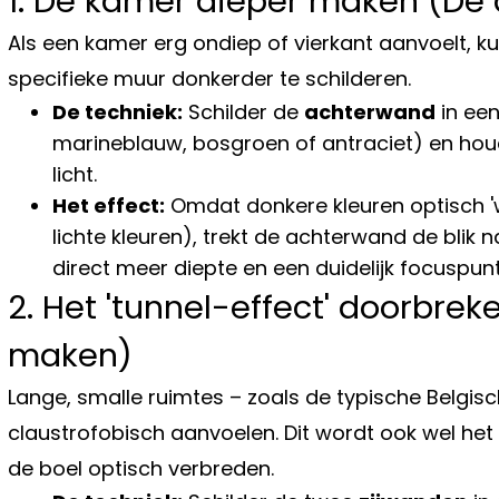
1. De kamer dieper maken (De
Als een kamer erg ondiep of vierkant aanvoelt, ku
specifieke muur donkerder te schilderen.
De techniek:
Schilder de
achterwand
in een
marineblauw, bosgroen of antraciet) en hou
licht.
Het effect:
Omdat donkere kleuren optisch 'wi
lichte kleuren), trekt de achterwand de blik 
direct meer diepte en een duidelijk focuspunt
2. Het 'tunnel-effect' doorbre
maken)
Lange, smalle ruimtes – zoals de typische Belgi
claustrofobisch aanvoelen. Dit wordt ook wel het
de boel optisch verbreden.