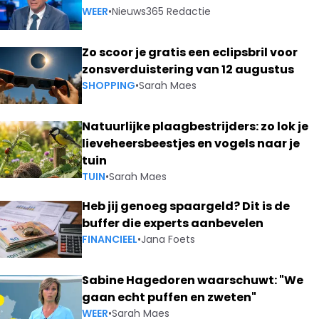
WEER
•
Nieuws365 Redactie
Zo scoor je gratis een eclipsbril voor
zonsverduistering van 12 augustus
SHOPPING
•
Sarah Maes
Natuurlijke plaagbestrijders: zo lok je
lieveheersbeestjes en vogels naar je
tuin
TUIN
•
Sarah Maes
Heb jij genoeg spaargeld? Dit is de
buffer die experts aanbevelen
FINANCIEEL
•
Jana Foets
Sabine Hagedoren waarschuwt: "We
gaan echt puffen en zweten"
WEER
•
Sarah Maes