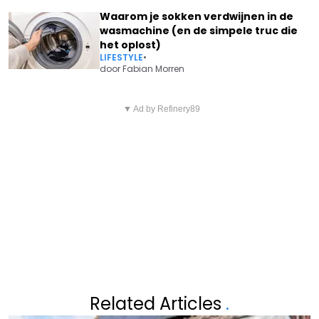
Waarom je sokken verdwijnen in de
wasmachine (en de simpele truc die
het oplost)
LIFESTYLE
•
door
Fabian Morren
Vorig artikel
Volgend artikel
DE NMBS KOMT MET EEN PLAN
▼ Ad by Refinery89
FRANK DUBOCCAGE KOMT MET
DAT PENDELAARS VERRAST
ZEER SOMBERE
VOORUITZICHTEN: "HET WORDT
ZO DE KOMENDE ZEVEN DAGEN"
Related Articles
.