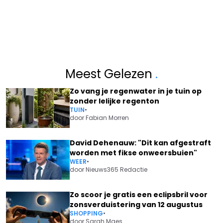
Meest Gelezen
.
Zo vang je regenwater in je tuin op
zonder lelijke regenton
TUIN
•
door
Fabian Morren
David Dehenauw: "Dit kan afgestraft
worden met fikse onweersbuien"
WEER
•
door
Nieuws365 Redactie
Zo scoor je gratis een eclipsbril voor
zonsverduistering van 12 augustus
SHOPPING
•
door
Sarah Maes