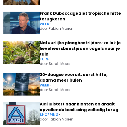
Frank Duboccage ziet tropische hitte
terugkeren
WEER
•
door
Fabian Morren
Natuurlijke plaagbestrijders: zo lok je
lieveheersbeestjes en vogels naar je
tuin
TUIN
•
door
Sarah Maes
30-daagse vooruit: eerst hitte,
daarna meer buien
WEER
•
door
Sarah Maes
Aldi luistert naar klanten en draait
opvallende beslissing volledig terug
SHOPPING
•
door
Fabian Morren