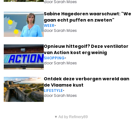
door
Sarah Maes
Sabine Hagedoren waarschuwt: "We
gaan echt puffen en zweten"
WEER
•
door
Sarah Maes
Opnieuw hittegolf? Deze ventilator
van Action kost erg weinig
SHOPPING
•
door
Sarah Maes
Ontdek deze verborgen wereld aan
de Vlaamse kust
LIFESTYLE
•
door
Sarah Maes
Vorig artikel
Volgend artikel
BELANGRIJK NIEUWS VOOR
▼ Ad by Refinery89
WANNEER MAG JE EEN FIETSER
REIZIGERS VIA ZAVENTEM
WÉL INHALEN? DIT ZEGGEN DE