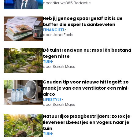
door
Nieuws365 Redactie
Heb jij genoeg spaargeld? Dit is de
buffer die experts aanbevelen
FINANCIEEL
•
door
Jana Foets
Dé tuintrend van nu: mooi én bestand
tegen hitte
TUIN
•
door
Sarah Maes
Gouden tip voor nieuwe hittegolf: zo
maak je van een ventilator een mini-
airco
LIFESTYLE
•
door
Sarah Maes
Natuurlijke plaagbestrijders: zo lok je
lieveheersbeestjes en vogels naar je
tuin
TUIN
•