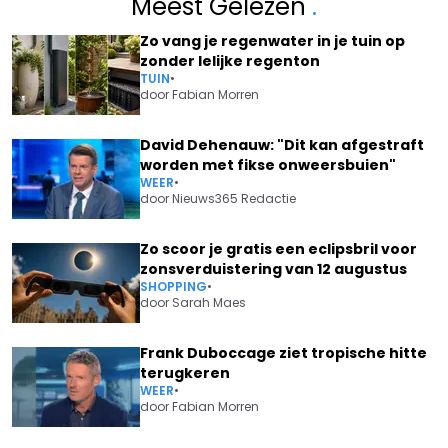
Meest Gelezen
.
Zo vang je regenwater in je tuin op
zonder lelijke regenton
TUIN
•
door
Fabian Morren
David Dehenauw: "Dit kan afgestraft
worden met fikse onweersbuien"
WEER
•
door
Nieuws365 Redactie
Zo scoor je gratis een eclipsbril voor
zonsverduistering van 12 augustus
SHOPPING
•
door
Sarah Maes
Frank Duboccage ziet tropische hitte
terugkeren
WEER
•
door
Fabian Morren