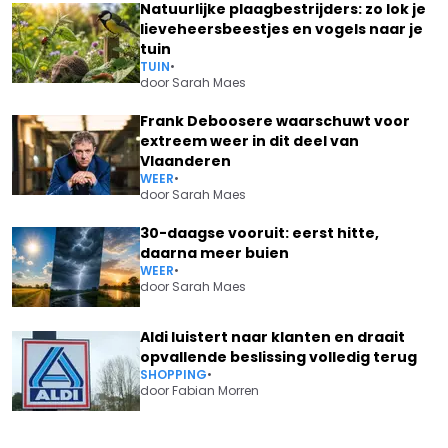
Natuurlijke plaagbestrijders: zo lok je
lieveheersbeestjes en vogels naar je
tuin
TUIN
•
door
Sarah Maes
Frank Deboosere waarschuwt voor
extreem weer in dit deel van
Vlaanderen
WEER
•
door
Sarah Maes
30-daagse vooruit: eerst hitte,
daarna meer buien
WEER
•
door
Sarah Maes
Aldi luistert naar klanten en draait
opvallende beslissing volledig terug
SHOPPING
•
door
Fabian Morren
Vorig artikel