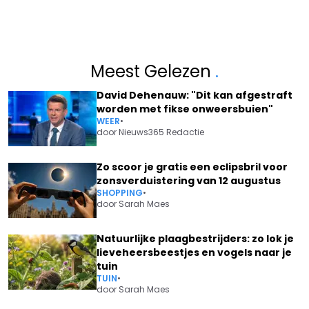
Meest Gelezen
.
David Dehenauw: "Dit kan afgestraft
worden met fikse onweersbuien"
WEER
•
door
Nieuws365 Redactie
Zo scoor je gratis een eclipsbril voor
zonsverduistering van 12 augustus
SHOPPING
•
door
Sarah Maes
Natuurlijke plaagbestrijders: zo lok je
lieveheersbeestjes en vogels naar je
tuin
TUIN
•
door
Sarah Maes