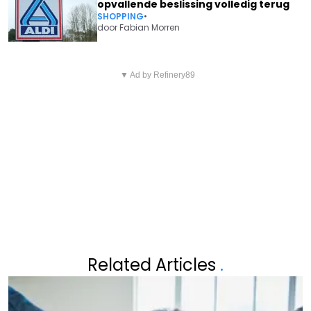
opvallende beslissing volledig terug
SHOPPING
•
door
Fabian Morren
Vorig artikel
Volgend artikel
MYSTERY BOXES OVERSPOELEN
▼ Ad by Refinery89
5 SLIMME MANIEREN OM
DE MARKT: VERRASSINGSDEAL
VERBORGEN BANK- EN
OF SLIMME MARKETINGTRUC?
VERZEKERINGSKOSTEN TE
VERMIJDEN
Related Articles
.