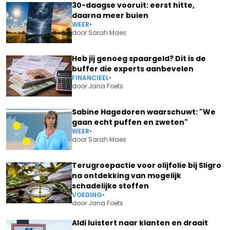
30-daagse vooruit: eerst hitte,
daarna meer buien
WEER
•
door
Sarah Maes
Heb jij genoeg spaargeld? Dit is de
buffer die experts aanbevelen
FINANCIEEL
•
door
Jana Foets
Sabine Hagedoren waarschuwt: "We
gaan echt puffen en zweten"
WEER
•
door
Sarah Maes
Terugroepactie voor olijfolie bij Sligro
na ontdekking van mogelijk
schadelijke stoffen
VOEDING
•
door
Jana Foets
Aldi luistert naar klanten en draait