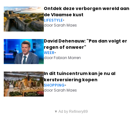
Ontdek deze verborgen wereld aan
de Vlaamse kust
LIFESTYLE
•
door
Sarah Maes
David Dehenauw: "Pas dan volgt er
regen of onweer"
WEER
•
door
Fabian Morren
In dit tuincentrum kan je nu al
kerstversiering kopen
SHOPPING
•
door
Sarah Maes
Vorig artikel
Volgend artikel
DE 72-REGEL: ZO BEREKEN JE IN
▼ Ad by Refinery89
10 SLIMME TIPS OM JE TUIN OP
ÉÉN MINUUT HOE JE GELD
DE JUISTE MANIER TE SNOEIEN
VERDUBBELT