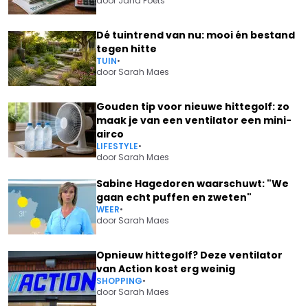
door
Jana Foets
Dé tuintrend van nu: mooi én bestand
tegen hitte
TUIN
•
door
Sarah Maes
Gouden tip voor nieuwe hittegolf: zo
maak je van een ventilator een mini-
airco
LIFESTYLE
•
door
Sarah Maes
Sabine Hagedoren waarschuwt: "We
gaan echt puffen en zweten"
WEER
•
door
Sarah Maes
Opnieuw hittegolf? Deze ventilator
van Action kost erg weinig
SHOPPING
•
door
Sarah Maes