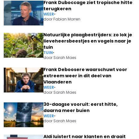
Frank Duboccage ziet tropische hitte
terugkeren
WEER
•
door
Fabian Morren
Natuurlijke plaagbestrijders: zo lok je
lieveheersbeestjes en vogels naar je
tuin
TUIN
•
door
Sarah Maes
Frank Deboosere waarschuwt voor
extreem weer in dit deel van
Vlaanderen
WEER
•
door
Sarah Maes
30-daagse vooruit: eerst hitte,
daarna meer buien
WEER
•
door
Sarah Maes
Aldi luistert naar klanten en draait