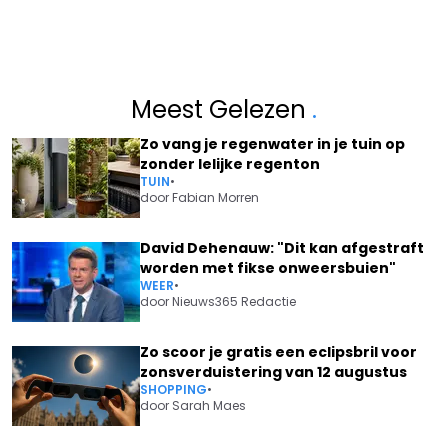
Meest Gelezen
.
Zo vang je regenwater in je tuin op
zonder lelijke regenton
TUIN
•
door
Fabian Morren
David Dehenauw: "Dit kan afgestraft
worden met fikse onweersbuien"
WEER
•
door
Nieuws365 Redactie
Zo scoor je gratis een eclipsbril voor
zonsverduistering van 12 augustus
SHOPPING
•
door
Sarah Maes