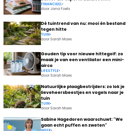
FINANCIEEL
•
door
Jana Foets
Dé tuintrend van nu: mooi én bestand
tegen hitte
TUIN
•
door
Sarah Maes
Gouden tip voor nieuwe hittegolf: zo
maak je van een ventilator een mini-
airco
LIFESTYLE
•
door
Sarah Maes
Natuurlijke plaagbestrijders: zo lok je
lieveheersbeestjes en vogels naar je
tuin
TUIN
•
door
Sarah Maes
Sabine Hagedoren waarschuwt: "We
gaan echt puffen en zweten"
WEER
•