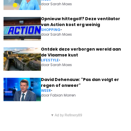
door
Sarah Maes
Opnieuw hittegolf? Deze ventilator
van Action kost erg weinig
SHOPPING
•
door
Sarah Maes
Ontdek deze verborgen wereld aan
de Vlaamse kust
LIFESTYLE
•
door
Sarah Maes
David Dehenauw: "Pas dan volgt er
regen of onweer"
WEER
•
door
Fabian Morren
Vorig artikel
Volgend artikel
JELLE WAS NOG SAMEN MET
▼ Ad by Refinery89
NA TOPONTMOETING TUSSEN
JILKE MICHIELSEN: "ZELFS OP DE