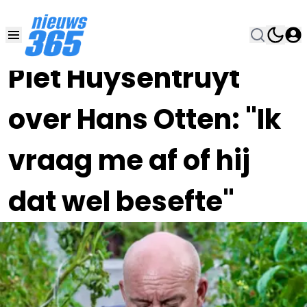
18 MEI , 12:00
•
Piet Huysentruyt
over Hans Otten: "Ik
vraag me af of hij
dat wel besefte"