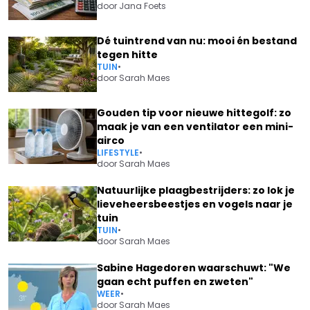
door
Jana Foets
Dé tuintrend van nu: mooi én bestand
tegen hitte
TUIN
•
door
Sarah Maes
Gouden tip voor nieuwe hittegolf: zo
maak je van een ventilator een mini-
airco
LIFESTYLE
•
door
Sarah Maes
Natuurlijke plaagbestrijders: zo lok je
lieveheersbeestjes en vogels naar je
tuin
TUIN
•
door
Sarah Maes
Sabine Hagedoren waarschuwt: "We
gaan echt puffen en zweten"
WEER
•
door
Sarah Maes