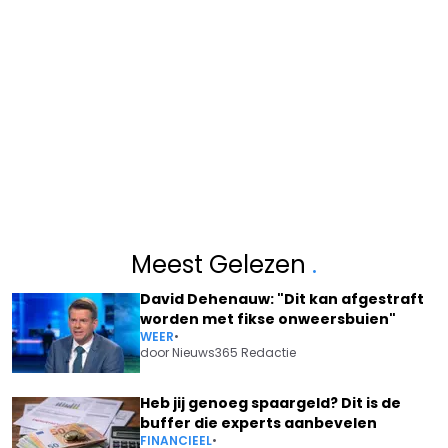
Meest Gelezen
.
David Dehenauw: "Dit kan afgestraft
worden met fikse onweersbuien"
WEER
•
door
Nieuws365 Redactie
Heb jij genoeg spaargeld? Dit is de
buffer die experts aanbevelen
FINANCIEEL
•