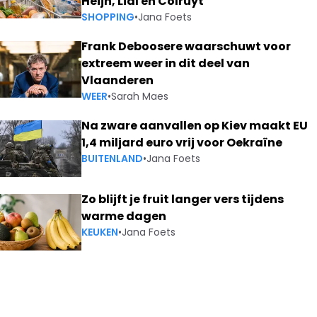
Heijn, Lidl en Colruyt
SHOPPING
•
Jana Foets
Frank Deboosere waarschuwt voor
extreem weer in dit deel van
Vlaanderen
WEER
•
Sarah Maes
Na zware aanvallen op Kiev maakt EU
1,4 miljard euro vrij voor Oekraïne
BUITENLAND
•
Jana Foets
Zo blijft je fruit langer vers tijdens
warme dagen
KEUKEN
•
Jana Foets