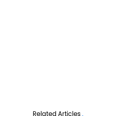
Volgend artikel
TWEE KEER
WIEBEKE, DE VR
Related Articles
.