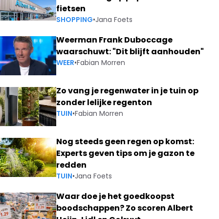
fietsen
SHOPPING
•
Jana Foets
Weerman Frank Duboccage
waarschuwt: "Dit blijft aanhouden"
WEER
•
Fabian Morren
Zo vang je regenwater in je tuin op
zonder lelijke regenton
TUIN
•
Fabian Morren
Nog steeds geen regen op komst:
Experts geven tips om je gazon te
redden
TUIN
•
Jana Foets
Waar doe je het goedkoopst
boodschappen? Zo scoren Albert