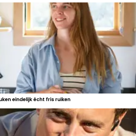
WERELD
PLOTS ECHT IETS
ken eindelijk écht fris ruiken