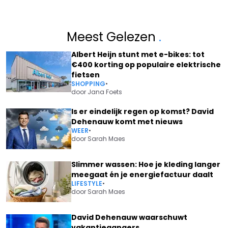
Meest Gelezen
.
Albert Heijn stunt met e-bikes: tot
€400 korting op populaire elektrische
fietsen
SHOPPING
•
door
Jana Foets
Is er eindelijk regen op komst? David
Dehenauw komt met nieuws
WEER
•
door
Sarah Maes
Slimmer wassen: Hoe je kleding langer
meegaat én je energiefactuur daalt
LIFESTYLE
•
door
Sarah Maes
David Dehenauw waarschuwt
vakantiegangers