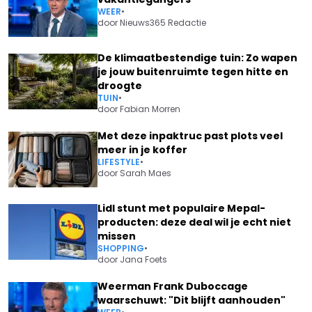
WEER
•
door
Nieuws365 Redactie
De klimaatbestendige tuin: Zo wapen
je jouw buitenruimte tegen hitte en
droogte
TUIN
•
door
Fabian Morren
Met deze inpaktruc past plots veel
meer in je koffer
LIFESTYLE
•
door
Sarah Maes
Lidl stunt met populaire Mepal-
producten: deze deal wil je echt niet
missen
SHOPPING
•
door
Jana Foets
Weerman Frank Duboccage
waarschuwt: "Dit blijft aanhouden"