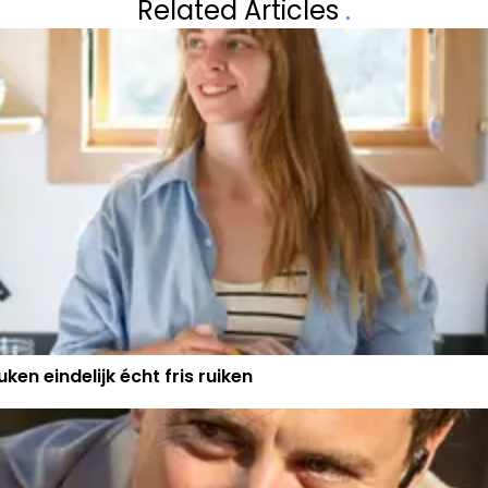
Related Articles
.
LAGERHUIS KWIJ
SPEECH VAN PRE
ken eindelijk écht fris ruiken