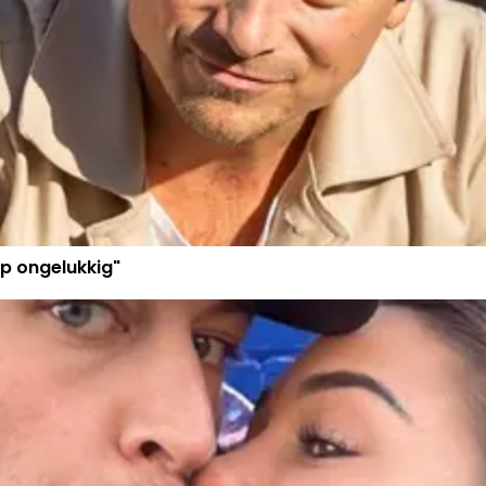
p ongelukkig"