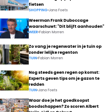
fietsen
SHOPPING
•
Jana Foets
Weerman Frank Duboccage
waarschuwt: "Dit blijft aanhouden"
WEER
•
Fabian Morren
Zo vang je regenwater in je tuin op
zonder lelijke regenton
TUIN
•
Fabian Morren
Nog steeds geen regen op komst:
Experts geven tips om je gazon te
redden
TUIN
•
Jana Foets
Waar doe je het goedkoopst
boodschappen? Zo scoren Albert