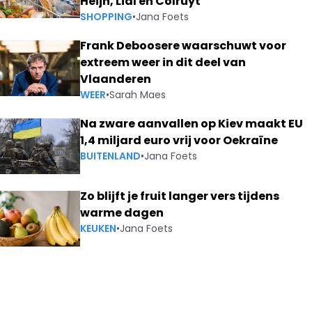
Heijn, Lidl en Colruyt
SHOPPING
•
Jana Foets
Frank Deboosere waarschuwt voor
extreem weer in dit deel van
Vlaanderen
WEER
•
Sarah Maes
Na zware aanvallen op Kiev maakt EU
1,4 miljard euro vrij voor Oekraïne
BUITENLAND
•
Jana Foets
Zo blijft je fruit langer vers tijdens
warme dagen
KEUKEN
•
Jana Foets
IS MEERDERHEID IN BRITS