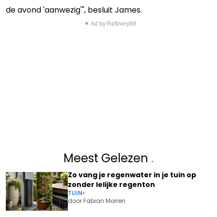
de avond 'aanwezig'", besluit James.
▼ Ad by Refinery89
Meest Gelezen
.
Zo vang je regenwater in je tuin op
zonder lelijke regenton
TUIN
•
door
Fabian Morren