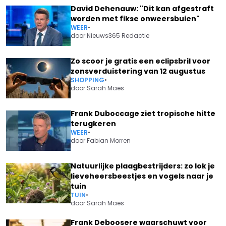
David Dehenauw: "Dit kan afgestraft
worden met fikse onweersbuien"
WEER
•
door
Nieuws365 Redactie
Zo scoor je gratis een eclipsbril voor
zonsverduistering van 12 augustus
SHOPPING
•
door
Sarah Maes
Frank Duboccage ziet tropische hitte
terugkeren
WEER
•
door
Fabian Morren
Natuurlijke plaagbestrijders: zo lok je
lieveheersbeestjes en vogels naar je
tuin
TUIN
•
door
Sarah Maes
Frank Deboosere waarschuwt voor