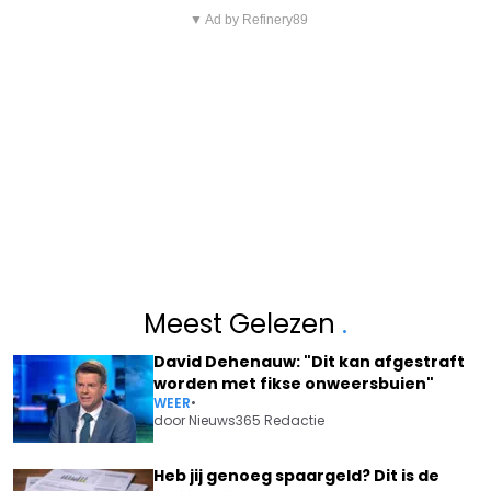
▼ Ad by Refinery89
Meest Gelezen
.
David Dehenauw: "Dit kan afgestraft
worden met fikse onweersbuien"
WEER
•
door
Nieuws365 Redactie
Heb jij genoeg spaargeld? Dit is de