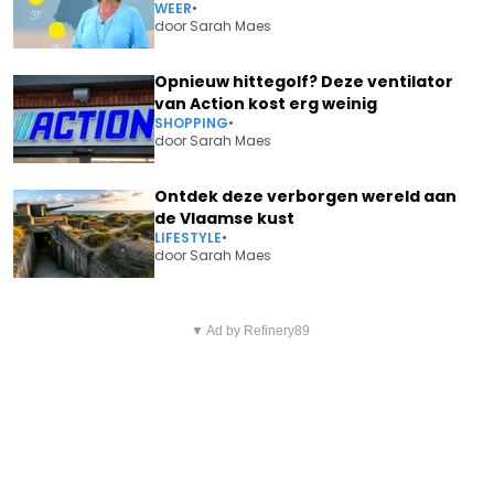
WEER
•
door
Sarah Maes
Opnieuw hittegolf? Deze ventilator
van Action kost erg weinig
SHOPPING
•
door
Sarah Maes
Ontdek deze verborgen wereld aan
de Vlaamse kust
LIFESTYLE
•
door
Sarah Maes
Vorig artikel
Volgend artikel
LINDA MERTENS EN REGI
▼ Ad by Refinery89
MAXIME MEILAND KONDIGT
ONTHULLEN OF ZE NU EEN
GEZINSUITBREIDING AAN
KOPPEL ZIJN