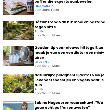
buffer die experts aanbevelen
FINANCIEEL
•
door
Jana Foets
Dé tuintrend van nu: mooi én bestand
tegen hitte
TUIN
•
door
Sarah Maes
Gouden tip voor nieuwe hittegolf: zo
maak je van een ventilator een mini-
airco
LIFESTYLE
•
door
Sarah Maes
Natuurlijke plaagbestrijders: zo lok je
lieveheersbeestjes en vogels naar je
tuin
TUIN
•
door
Sarah Maes
Sabine Hagedoren waarschuwt: "We
gaan echt puffen en zweten"