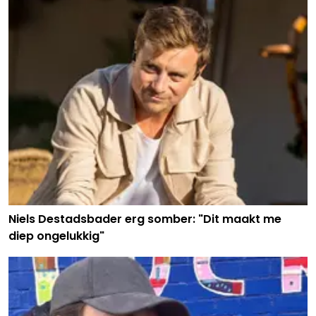
Niels Destadsbader erg somber: "Dit maakt me
diep ongelukkig"