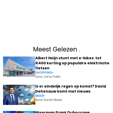
Meest Gelezen
.
Albert Heijn stunt met e-bikes: tot
€400 korting op populaire elektrische
fietsen
SHOPPING
•
door
Jana Foets
Is er eindelijk regen op komst? David
Dehenauw komt met nieuws
WEER
•
door
Sarah Maes
Weerman Frank Duboccage