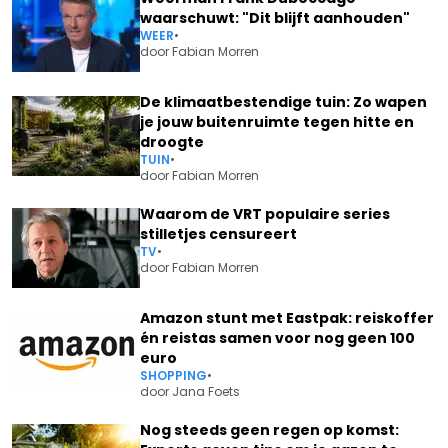
waarschuwt: "Dit blijft aanhouden"
WEER
•
door
Fabian Morren
De klimaatbestendige tuin: Zo wapen
je jouw buitenruimte tegen hitte en
droogte
TUIN
•
door
Fabian Morren
Waarom de VRT populaire series
stilletjes censureert
TV
•
door
Fabian Morren
Amazon stunt met Eastpak: reiskoffer
én reistas samen voor nog geen 100
euro
SHOPPING
•
door
Jana Foets
Nog steeds geen regen op komst: