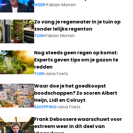
WEER
•
Fabian Morren
Zo vang je regenwater in je tuin op
zonder lelijke regenton
TUIN
•
Fabian Morren
Nog steeds geen regen op komst:
Experts geven tips om je gazon te
redden
TUIN
•
Jana Foets
Waar doe je het goedkoopst
boodschappen? Zo scoren Albert
Heijn, Lidl en Colruyt
SHOPPING
•
Jana Foets
Frank Deboosere waarschuwt voor
extreem weer in dit deel van