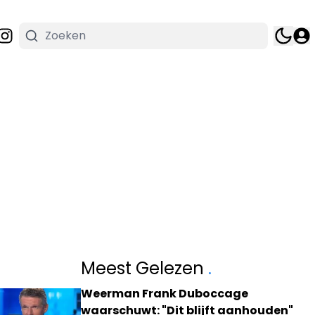
Meest Gelezen
.
Weerman Frank Duboccage
waarschuwt: "Dit blijft aanhouden"