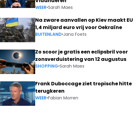
Vlaanderen
WEER
•
Sarah Maes
Na zware aanvallen op Kiev maakt EU
1,4 miljard euro vrij voor Oekraïne
BUITENLAND
•
Jana Foets
Zo scoor je gratis een eclipsbril voor
zonsverduistering van 12 augustus
SHOPPING
•
Sarah Maes
Frank Duboccage ziet tropische hitte
terugkeren
WEER
•
Fabian Morren