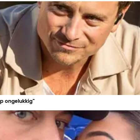
p ongelukkig"