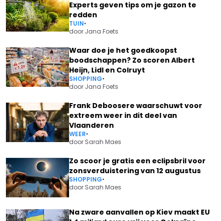
Experts geven tips om je gazon te
redden
TUIN
•
door
Jana Foets
Waar doe je het goedkoopst
boodschappen? Zo scoren Albert
Heijn, Lidl en Colruyt
SHOPPING
•
door
Jana Foets
Frank Deboosere waarschuwt voor
extreem weer in dit deel van
Vlaanderen
WEER
•
door
Sarah Maes
Zo scoor je gratis een eclipsbril voor
zonsverduistering van 12 augustus
SHOPPING
•
door
Sarah Maes
Na zware aanvallen op Kiev maakt EU