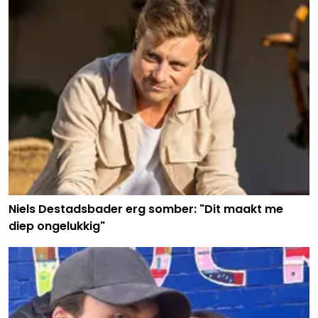
Niels Destadsbader erg somber: "Dit maakt me
diep ongelukkig"