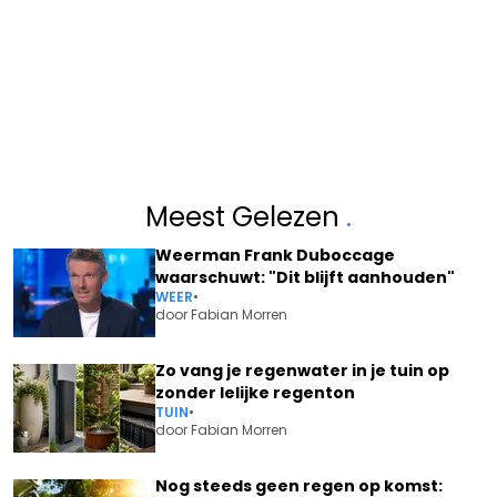
Meest Gelezen
.
Weerman Frank Duboccage
waarschuwt: "Dit blijft aanhouden"
WEER
•
door
Fabian Morren
Zo vang je regenwater in je tuin op
zonder lelijke regenton
TUIN
•
door
Fabian Morren
Nog steeds geen regen op komst: