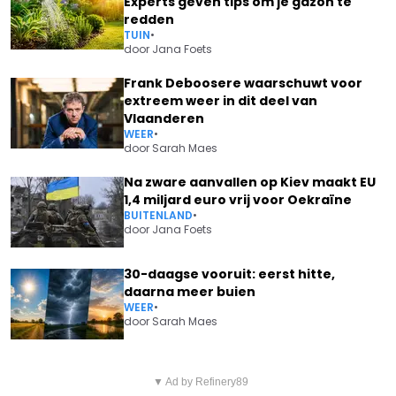
Experts geven tips om je gazon te
redden
TUIN
•
door
Jana Foets
Frank Deboosere waarschuwt voor
extreem weer in dit deel van
Vlaanderen
WEER
•
door
Sarah Maes
Na zware aanvallen op Kiev maakt EU
1,4 miljard euro vrij voor Oekraïne
BUITENLAND
•
door
Jana Foets
30-daagse vooruit: eerst hitte,
daarna meer buien
WEER
•
door
Sarah Maes
Vorig artikel
Volgend artikel
VERDWIJNT MARIANNE
▼ Ad by Refinery89