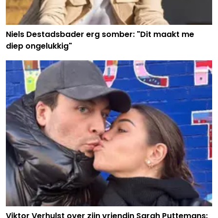
Niels Destadsbader erg somber: "Dit maakt me
diep ongelukkig"
Viktor Verhulst over zijn vriendin Sarah Puttemans: