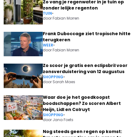
Zo vang je regenwater in je tuin op
zonder lelijke regenton
TUIN
•
door
Fabian Morren
Frank Duboccage ziet tropische hitte
terugkeren
WEER
•
door
Fabian Morren
Zo scoor je gratis een eclipsbril voor
zonsverduistering van 12 augustus
SHOPPING
•
door
Sarah Maes
Waar doe je het goedkoopst
boodschappen? Zo scoren Albert
Heijn, Lidl en Colruyt
SHOPPING
•
door
Jana Foets
Nog steeds geen regen op komst: