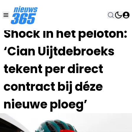
10 OKT 2023, 10:45
•
Shock in het peloton:
‘Cian Uijtdebroeks
tekent per direct
contract bij déze
nieuwe ploeg’