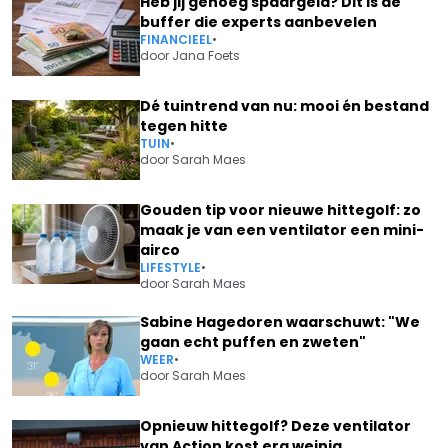
Heb jij genoeg spaargeld? Dit is de
buffer die experts aanbevelen
FINANCIEEL
•
door
Jana Foets
Dé tuintrend van nu: mooi én bestand
tegen hitte
TUIN
•
door
Sarah Maes
Gouden tip voor nieuwe hittegolf: zo
maak je van een ventilator een mini-
airco
LIFESTYLE
•
door
Sarah Maes
Sabine Hagedoren waarschuwt: "We
gaan echt puffen en zweten"
WEER
•
door
Sarah Maes
Opnieuw hittegolf? Deze ventilator
van Action kost erg weinig