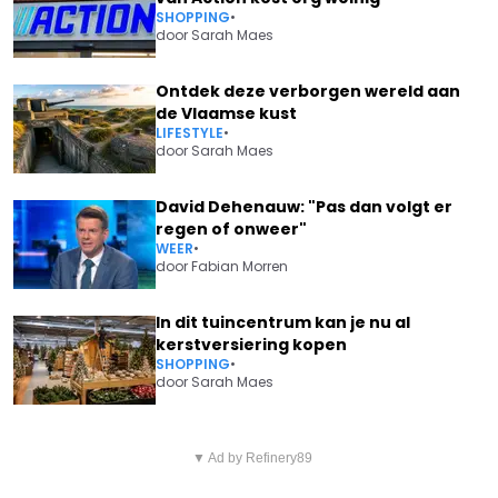
SHOPPING
•
door
Sarah Maes
Ontdek deze verborgen wereld aan
de Vlaamse kust
LIFESTYLE
•
door
Sarah Maes
David Dehenauw: "Pas dan volgt er
regen of onweer"
WEER
•
door
Fabian Morren
In dit tuincentrum kan je nu al
kerstversiering kopen
SHOPPING
•
door
Sarah Maes
Vorig artikel
Volgend artikel
KONINGIN MATHILDE HEEL
▼ Ad by Refinery89
KLAP VOOR ANDERLECHT: 'ZO
EMOTIONEEL: “DIT IS ZEER