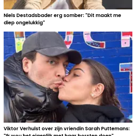
Niels Destadsbader erg somber: "Dit maakt me
diep ongelukkig"
Viktor Verhulst over zijn vriendin Sarah Puttemans:
"Ik wou het eigenlijk met haar borsten doen"