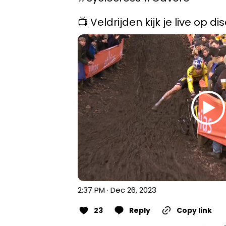
📺 Veldrijden kijk je live op d
2:37 PM · Dec 26, 2023
23
Reply
Copy link