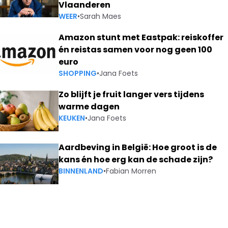
Vlaanderen
WEER
•
Sarah Maes
Amazon stunt met Eastpak: reiskoffer
én reistas samen voor nog geen 100
euro
SHOPPING
•
Jana Foets
Zo blijft je fruit langer vers tijdens
warme dagen
KEUKEN
•
Jana Foets
Aardbeving in België: Hoe groot is de
kans én hoe erg kan de schade zijn?
BINNENLAND
•
Fabian Morren