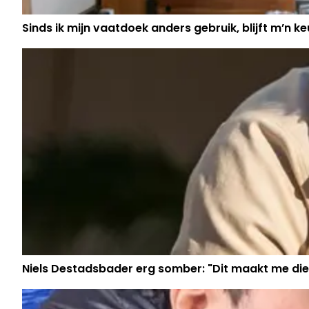
Sinds ik mijn vaatdoek anders gebruik, blijft m’n keu
Niels Destadsbader erg somber: "Dit maakt me die