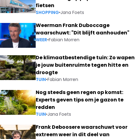
fietsen
SHOPPING
•
Jana Foets
Weerman Frank Duboccage
waarschuwt: "Dit blijft aanhouden"
WEER
•
Fabian Morren
De klimaatbestendige tuin: Zo wapen
je jouw buitenruimte tegen hitte en
droogte
TUIN
•
Fabian Morren
Nog steeds geen regen op komst:
Experts geven tips om je gazon te
redden
TUIN
•
Jana Foets
Frank Deboosere waarschuwt voor
extreem weer in dit deel van