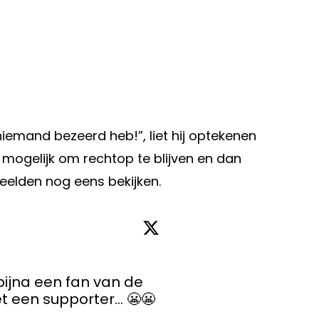
 niemand bezeerd heb!”, liet hij optekenen
t mogelijk om rechtop te blijven en dan
 beelden nog eens bekijken.
bijna een fan van de 
sokken, nu botst Van Aert met een supporter... 😬😬 