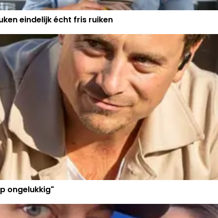
ken eindelijk écht fris ruiken
p ongelukkig"