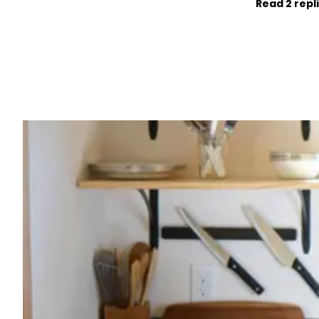
Read 2 repl
Vorig artikel
1 MAAND NA BREUK MET ANTONY:
OVERDONDERT IEDEREEN MET ERG 
NIEUWS