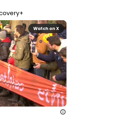
iscovery+ 
Watch on X