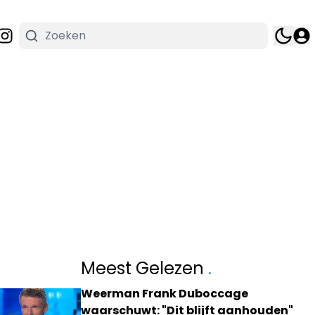
Meest Gelezen
.
Weerman Frank Duboccage
waarschuwt: "Dit blijft aanhouden"