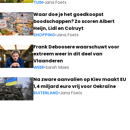
TUIN
•
Jana Foets
Waar doe je het goedkoopst
boodschappen? Zo scoren Albert
Heijn, Lidl en Colruyt
SHOPPING
•
Jana Foets
Frank Deboosere waarschuwt voor
extreem weer in dit deel van
Vlaanderen
WEER
•
Sarah Maes
Na zware aanvallen op Kiev maakt EU
1,4 miljard euro vrij voor Oekraïne
BUITENLAND
•
Jana Foets