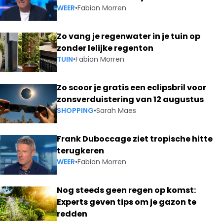
WEER
•
Fabian Morren
Zo vang je regenwater in je tuin op
zonder lelijke regenton
TUIN
•
Fabian Morren
Zo scoor je gratis een eclipsbril voor
zonsverduistering van 12 augustus
SHOPPING
•
Sarah Maes
Frank Duboccage ziet tropische hitte
terugkeren
WEER
•
Fabian Morren
Nog steeds geen regen op komst:
Experts geven tips om je gazon te
redden