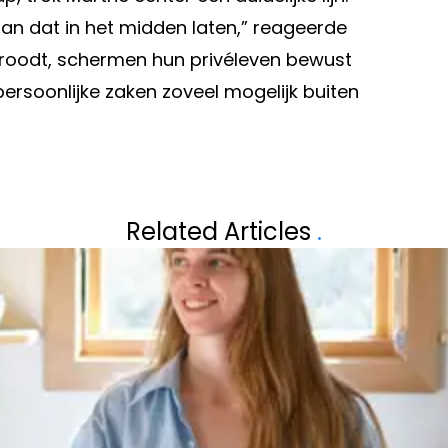
gaan dat in het midden laten,” reageerde
yfroodt, schermen hun privéleven bewust
ersoonlijke zaken zoveel mogelijk buiten
Volgend artikel
UITBREIDING
'FAMILIE'-ACTE
Related Articles
.
GEZINSUITBREID