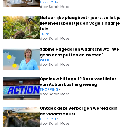
LIFESTYLE
•
door
Sarah Maes
Natuurlijke plaagbestrijders: zo lok je
lieveheersbeestjes en vogels naar je
tuin
TUIN
•
door
Sarah Maes
Sabine Hagedoren waarschuwt: "We
gaan echt puffen en zweten"
WEER
•
door
Sarah Maes
Opnieuw hittegolf? Deze ventilator
van Action kost erg weinig
SHOPPING
•
door
Sarah Maes
Ontdek deze verborgen wereld aan
de Vlaamse kust
LIFESTYLE
•
door
Sarah Maes