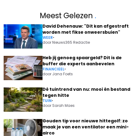
Meest Gelezen
.
David Dehenauw: "Dit kan afgestraft
worden met fikse onweersbuien"
WEER
•
door
Nieuws365 Redactie
Heb jij genoeg spaargeld? Dit is de
buffer die experts aanbevelen
FINANCIEEL
•
door
Jana Foets
Dé tuintrend van nu: mooi én bestand
tegen hitte
TUIN
•
door
Sarah Maes
Gouden tip voor nieuwe hittegolf: zo
maak je van een ventilator een mini-
airco