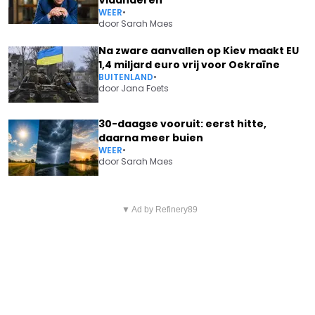
WEER
•
door
Sarah Maes
Na zware aanvallen op Kiev maakt EU
1,4 miljard euro vrij voor Oekraïne
BUITENLAND
•
door
Jana Foets
30-daagse vooruit: eerst hitte,
daarna meer buien
WEER
•
door
Sarah Maes
Vorig artikel
Volgend artikel
MEER DAN 11.000 SOCIALE
▼ Ad by Refinery89
HET BLIJFT WARM EN ZONNIG:
WONINGEN STAAN LEEG,
ZO HOU JE JE WONING KOEL
TERWIJL DE WACHTLIJSTEN
ZONDER AIRCO
BLIJVEN GROEIEN