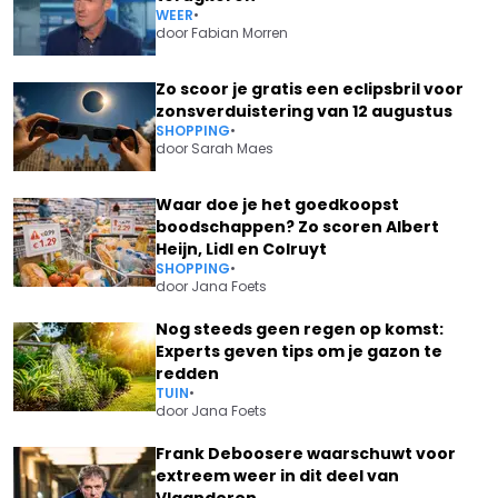
WEER
•
door
Fabian Morren
Zo scoor je gratis een eclipsbril voor
zonsverduistering van 12 augustus
SHOPPING
•
door
Sarah Maes
Waar doe je het goedkoopst
boodschappen? Zo scoren Albert
Heijn, Lidl en Colruyt
SHOPPING
•
door
Jana Foets
Nog steeds geen regen op komst:
Experts geven tips om je gazon te
redden
TUIN
•
door
Jana Foets
Frank Deboosere waarschuwt voor
extreem weer in dit deel van
Vlaanderen