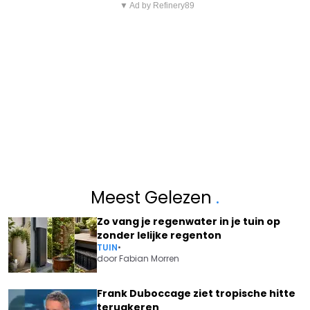
▼ Ad by Refinery89
Meest Gelezen
.
Zo vang je regenwater in je tuin op
zonder lelijke regenton
TUIN
•
door
Fabian Morren
Frank Duboccage ziet tropische hitte
terugkeren