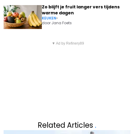
Zo blijft je fruit langer vers tijdens
warme dagen
KEUKEN
•
door
Jana Foets
Vorig artikel
Volgend artikel
KLAASJE MEIJER EN HAAR MAN
▼ Ad by Refinery89
FC DE KAMPIOENEN-ACTRICE
MAX HEBBEN GEWELDIG
AN SWARTENBROECKX MELDT
NIEUWS TE MELDEN
DROEVIG NIEUWS: "HET GAAT
NIET MEER"
Related Articles
.