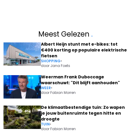
Meest Gelezen
.
Albert Heijn stunt met e-bikes: tot
€400 korting op populaire elektrische
fietsen
SHOPPING
•
door
Jana Foets
Weerman Frank Duboccage
waarschuwt: "Dit blijft aanhouden"
WEER
•
door
Fabian Morren
De klimaatbestendige tuin: Zo wapen
je jouw buitenruimte tegen hitte en
droogte
TUIN
•
door
Fabian Morren