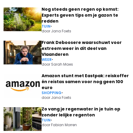
Nog steeds geen regen op komst:
Experts geven tips om je gazon te
redden
TUIN
•
door
Jana Foets
Frank Deboosere waarschuwt voor
extreem weer in dit deel van
Vlaanderen
WEER
•
door
Sarah Maes
Amazon stunt met Eastpak: reiskoffer
én reistas samen voor nog geen 100
euro
SHOPPING
•
door
Jana Foets
Zo vang je regenwater in je tuin op
zonder lelijke regenton
TUIN
•
door
Fabian Morren