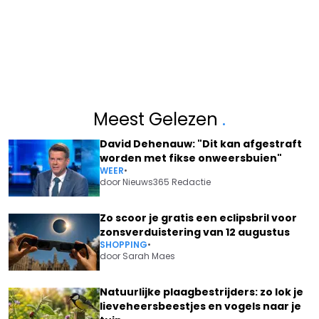
Meest Gelezen
.
David Dehenauw: "Dit kan afgestraft
worden met fikse onweersbuien"
WEER
•
door
Nieuws365 Redactie
Zo scoor je gratis een eclipsbril voor
zonsverduistering van 12 augustus
SHOPPING
•
door
Sarah Maes
Natuurlijke plaagbestrijders: zo lok je
lieveheersbeestjes en vogels naar je