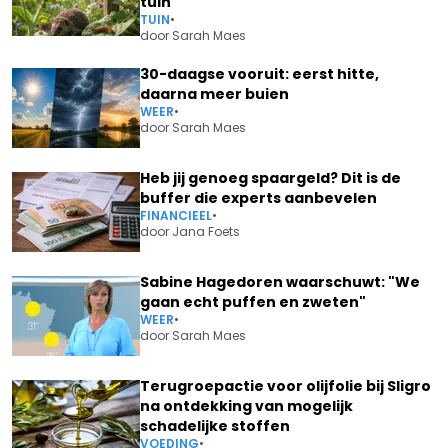
tuin
TUIN
•
door
Sarah Maes
30-daagse vooruit: eerst hitte,
daarna meer buien
WEER
•
door
Sarah Maes
Heb jij genoeg spaargeld? Dit is de
buffer die experts aanbevelen
FINANCIEEL
•
door
Jana Foets
Sabine Hagedoren waarschuwt: "We
gaan echt puffen en zweten"
WEER
•
door
Sarah Maes
Terugroepactie voor olijfolie bij Sligro
na ontdekking van mogelijk
schadelijke stoffen
VOEDING
•