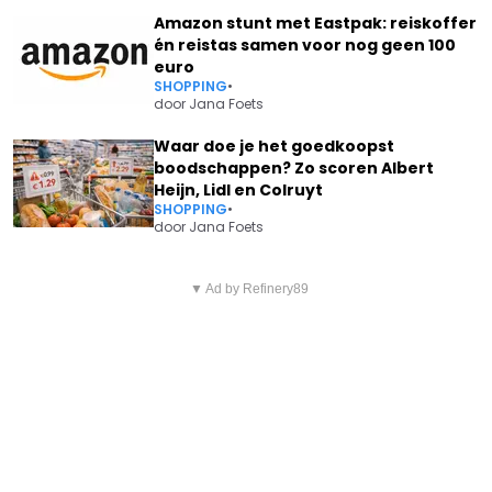
Amazon stunt met Eastpak: reiskoffer
én reistas samen voor nog geen 100
euro
SHOPPING
•
door
Jana Foets
Waar doe je het goedkoopst
boodschappen? Zo scoren Albert
Heijn, Lidl en Colruyt
SHOPPING
•
door
Jana Foets
Vorig artikel
Volgend artikel
VOELT KATHLEEN ZICH BETER
▼ Ad by Refinery89
WAANZINNIGE ONTHULLING: ZO
BIJ KAREN DAN MET KRISTEL
VEEL GELD HEEFT GERT
BIJ K3? ZE GEEFT NU ZELF
VERHULST ÉCHT
EERLIJK HET ANTWOORD