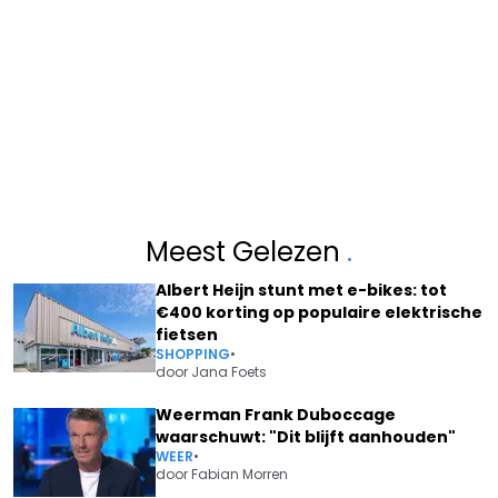
Meest Gelezen
.
Albert Heijn stunt met e-bikes: tot
€400 korting op populaire elektrische
fietsen
SHOPPING
•
door
Jana Foets
Weerman Frank Duboccage
waarschuwt: "Dit blijft aanhouden"
WEER
•
door
Fabian Morren