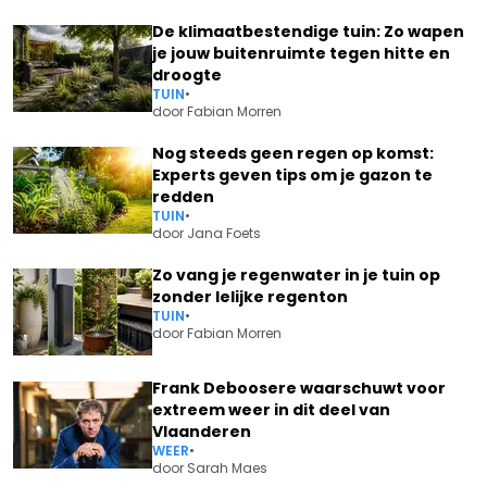
De klimaatbestendige tuin: Zo wapen
je jouw buitenruimte tegen hitte en
droogte
TUIN
•
door
Fabian Morren
Nog steeds geen regen op komst:
Experts geven tips om je gazon te
redden
TUIN
•
door
Jana Foets
Zo vang je regenwater in je tuin op
zonder lelijke regenton
TUIN
•
door
Fabian Morren
Frank Deboosere waarschuwt voor
extreem weer in dit deel van
Vlaanderen
WEER
•
door
Sarah Maes