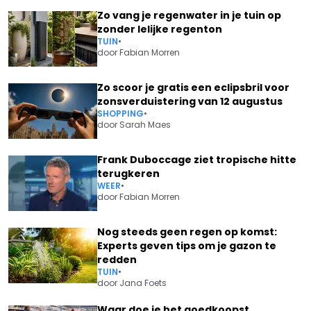
Zo vang je regenwater in je tuin op
zonder lelijke regenton
TUIN
•
door
Fabian Morren
Zo scoor je gratis een eclipsbril voor
zonsverduistering van 12 augustus
SHOPPING
•
door
Sarah Maes
Frank Duboccage ziet tropische hitte
terugkeren
WEER
•
door
Fabian Morren
Nog steeds geen regen op komst:
Experts geven tips om je gazon te
redden
TUIN
•
door
Jana Foets
Waar doe je het goedkoopst