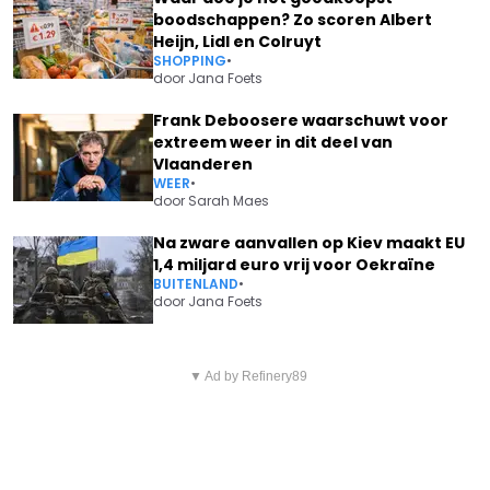
boodschappen? Zo scoren Albert
Heijn, Lidl en Colruyt
SHOPPING
•
door
Jana Foets
Frank Deboosere waarschuwt voor
extreem weer in dit deel van
Vlaanderen
WEER
•
door
Sarah Maes
Na zware aanvallen op Kiev maakt EU
1,4 miljard euro vrij voor Oekraïne
BUITENLAND
•
door
Jana Foets
Vorig artikel
Volgend artikel
NA HELE HEISA MET CLEMENT
▼ Ad by Refinery89
MARGRIET HERMANS IS AAN DE
EN PRINS LAURENT: ZO GAAT
DOOD ONTSNAPT
HET NU ÉCHT MET WENDY VAN
WANTEN