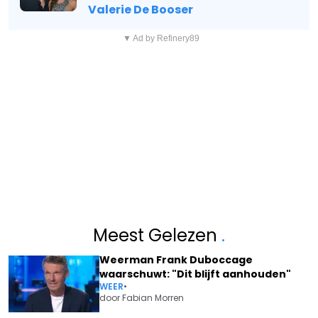
Valerie De Booser
▼ Ad by Refinery89
Meest Gelezen
.
Weerman Frank Duboccage
waarschuwt: "Dit blijft aanhouden"
WEER
•
door
Fabian Morren