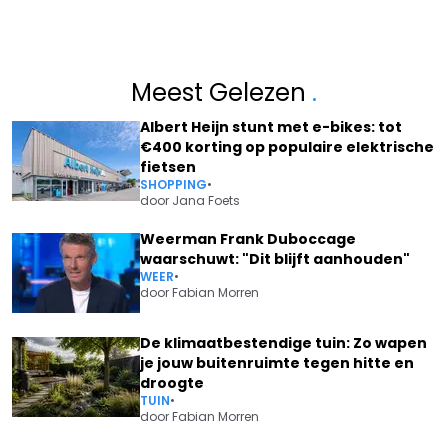
Meest Gelezen
.
Albert Heijn stunt met e-bikes: tot
€400 korting op populaire elektrische
fietsen
SHOPPING
•
door
Jana Foets
Weerman Frank Duboccage
waarschuwt: "Dit blijft aanhouden"
WEER
•
door
Fabian Morren
De klimaatbestendige tuin: Zo wapen
je jouw buitenruimte tegen hitte en
droogte
TUIN
•
door
Fabian Morren