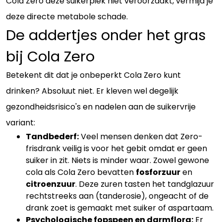
Cola Zero deze suikerpiek niet veroorzaakt, vermijd je
deze directe metabole schade.
De addertjes onder het gras
bij Cola Zero
Betekent dit dat je onbeperkt Cola Zero kunt
drinken? Absoluut niet. Er kleven wel degelijk
gezondheidsrisico's en nadelen aan de suikervrije
variant:
Tandbederf:
Veel mensen denken dat Zero-
frisdrank veilig is voor het gebit omdat er geen
suiker in zit. Niets is minder waar. Zowel gewone
cola als Cola Zero bevatten
fosforzuur
en
citroenzuur
. Deze zuren tasten het tandglazuur
rechtstreeks aan (tanderosie), ongeacht of de
drank zoet is gemaakt met suiker of aspartaam.
Psychologische fopspeen en darmflora:
Er