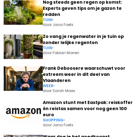
Nog steeds geen regen op komst:
Experts geven tips om je gazon te
redden
TUIN
•
door
Jana Foets
Zo vang je regenwater in je tuin op
zonder lelijke regenton
TUIN
•
door
Fabian Morren
Frank Deboosere waarschuwt voor
extreem weer in dit deel van
Vlaanderen
WEER
•
door
Sarah Maes
Amazon stunt met Eastpak: reiskoffer
én reistas samen voor nog geen 100
euro
SHOPPING
•
door
Jana Foets
Waar doe je het goedkoopst