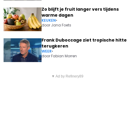
Zo blijft je fruit langer vers tijdens
warme dagen
KEUKEN
•
door
Jana Foets
Frank Duboccage ziet tropische hitte
terugkeren
WEER
•
door
Fabian Morren
Vorig artikel
Volgend artikel
DEZE ZOMER DREIGT ONDANKS
▼ Ad by Refinery89
VROUW VAN SAMMY MAHDI
DE NATTE LENTE EEN
WIL MENSELIJKER BELEID NA
WATERTEKORT
MISKRAMEN: "DE MAAT IS ECHT
VOL"