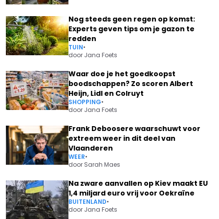
Nog steeds geen regen op komst:
Experts geven tips om je gazon te
redden
TUIN
•
door
Jana Foets
Waar doe je het goedkoopst
boodschappen? Zo scoren Albert
Heijn, Lidl en Colruyt
SHOPPING
•
door
Jana Foets
Frank Deboosere waarschuwt voor
extreem weer in dit deel van
Vlaanderen
WEER
•
door
Sarah Maes
Na zware aanvallen op Kiev maakt EU
1,4 miljard euro vrij voor Oekraïne
BUITENLAND
•
door
Jana Foets