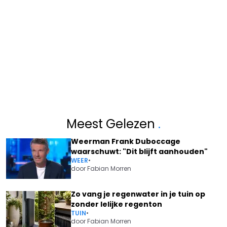
Meest Gelezen
.
Weerman Frank Duboccage
waarschuwt: "Dit blijft aanhouden"
WEER
•
door
Fabian Morren
Zo vang je regenwater in je tuin op
zonder lelijke regenton
TUIN
•
door
Fabian Morren