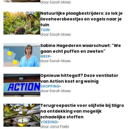
door
Sarah Maes
Natuurlijke plaagbestrijders: zo lok je
lieveheersbeestjes en vogels naar je
tuin
TUIN
•
door
Sarah Maes
Sabine Hagedoren waarschuwt: "We
gaan echt puffen en zweten"
WEER
•
door
Sarah Maes
Opnieuw hittegolf? Deze ventilator
van Action kost erg weinig
SHOPPING
•
door
Sarah Maes
Terugroepactie voor olijfolie bij Sligro
na ontdekking van mogelijk
schadelijke stoffen
VOEDING
•
door
Jana Foets