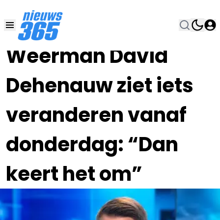
14 JUL 2025, 8:17
•
Weerman David
Dehenauw ziet iets
veranderen vanaf
donderdag: “Dan
keert het om”