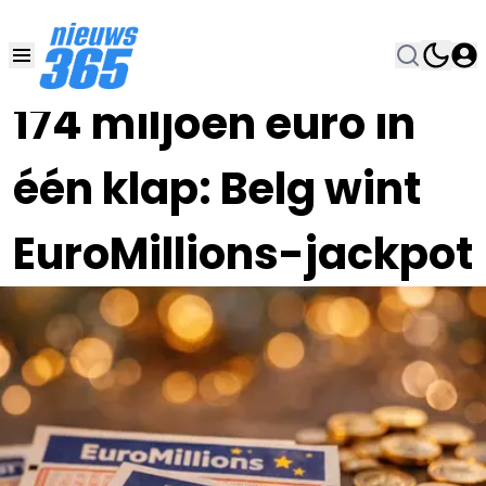
09 JUN , 22:15
•
174 miljoen euro in
één klap: Belg wint
EuroMillions-jackpot