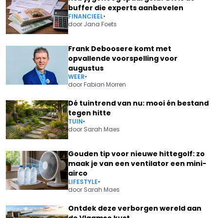
buffer die experts aanbevelen
FINANCIEEL
•
door
Jana Foets
Frank Deboosere komt met
opvallende voorspelling voor
augustus
WEER
•
door
Fabian Morren
Dé tuintrend van nu: mooi én bestand
tegen hitte
TUIN
•
door
Sarah Maes
Gouden tip voor nieuwe hittegolf: zo
maak je van een ventilator een mini-
airco
LIFESTYLE
•
door
Sarah Maes
Ontdek deze verborgen wereld aan
de Vlaamse kust