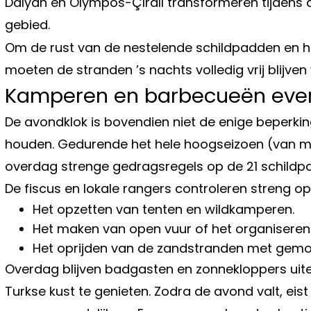
Dalyan en Olympos-Çıralı transformeren tijdens
gebied.
Om de rust van de nestelende schildpadden en h
moeten de stranden ’s nachts volledig vrij blijve
Kamperen en barbecueën eve
De avondklok is bovendien niet de enige beperki
houden. Gedurende het hele hoogseizoen (van m
overdag strenge gedragsregels op de 21 schildp
De fiscus en lokale rangers controleren streng 
Het opzetten van tenten en wildkamperen.
Het maken van open vuur of het organiseren
Het oprijden van de zandstranden met gemot
Overdag blijven badgasten en zonnekloppers ui
Turkse kust te genieten. Zodra de avond valt, eis