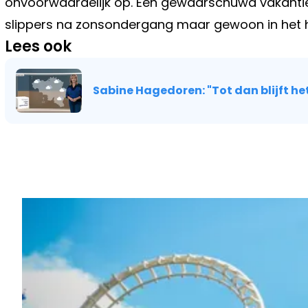
onvoorwaardelijk op. Een gewaarschuwd vakantie
slippers na zonsondergang maar gewoon in het h
Lees ook
Sabine Hagedoren: "Tot dan blijft het
Vorig artikel
GEEN GROENE VINGERS NODIG: 5 G
BIJNA VANZELF GROEIEN