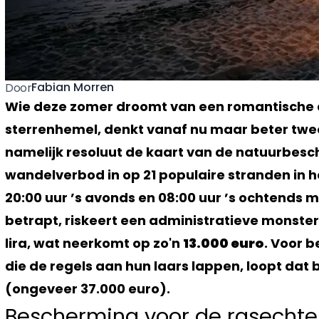
Fabian Morren
Door
Wie deze zomer droomt van een romantische
sterrenhemel, denkt vanaf nu maar beter twee
namelijk resoluut de kaart van de natuurbesc
wandelverbod in op 21 populaire stranden in h
20:00 uur ’s avonds en 08:00 uur ’s ochtends m
betrapt, riskeert een administratieve monste
lira, wat neerkomt op zo'n
13.000 euro
. Voor b
die de regels aan hun laars lappen, loopt dat b
(ongeveer 37.000 euro).
Bescherming voor de rasecht