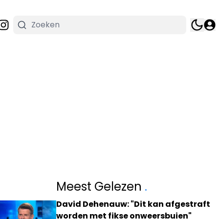
Meest Gelezen
.
David Dehenauw: "Dit kan afgestraft
worden met fikse onweersbuien"