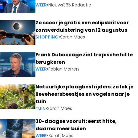
WEER
•
Nieuws365 Redactie
Zo scoor je gratis een eclipsbril voor
zonsverduistering van 12 augustus
SHOPPING
•
Sarah Maes
Frank Duboccage ziet tropische hitte
terugkeren
WEER
•
Fabian Morren
Natuurlijke plaagbestrijders: zo lok je
lieveheersbeestjes en vogels naar je
tuin
TUIN
•
Sarah Maes
30-daagse vooruit: eerst hitte,
daarna meer buien
WEER
•
Sarah Maes