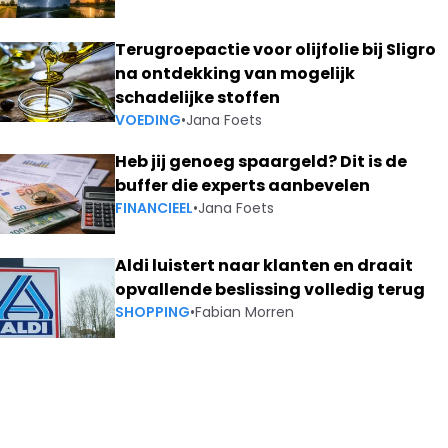
Terugroepactie voor olijfolie bij Sligro
na ontdekking van mogelijk
schadelijke stoffen
VOEDING
•
Jana Foets
Heb jij genoeg spaargeld? Dit is de
buffer die experts aanbevelen
FINANCIEEL
•
Jana Foets
Aldi luistert naar klanten en draait
opvallende beslissing volledig terug
SHOPPING
•
Fabian Morren