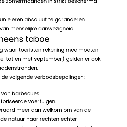
 de zomermaanden in strikt beschermd
un eieren absoluut te garanderen,
n van menselijke aanwezigheid.
neens taboe
ng waar toeristen rekening mee moeten
ei tot en met september) gelden er ook
addenstranden.
op de volgende verbodsbepalingen:
 van barbecues.
oriseerde voertuigen.
teraard meer dan welkom om van de
t de natuur haar rechten echter