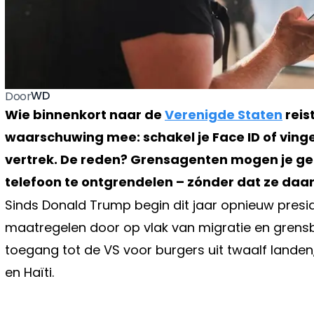
WD
Door
Wie binnenkort naar de
Verenigde Staten
reis
waarschuwing mee: schakel je Face ID of vinge
vertrek. De reden? Grensagenten mogen je gez
telefoon te ontgrendelen – zónder dat ze daa
Sinds Donald Trump begin dit jaar opnieuw presid
maatregelen door op vlak van migratie en grensb
toegang tot de VS voor burgers uit twaalf landen
en Haïti.