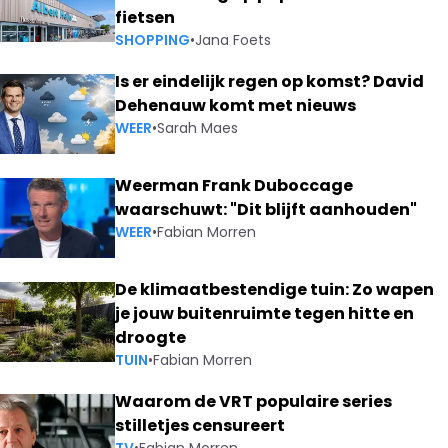
fietsen
SHOPPING
•
Jana Foets
Is er eindelijk regen op komst? David
Dehenauw komt met nieuws
WEER
•
Sarah Maes
Weerman Frank Duboccage
waarschuwt: "Dit blijft aanhouden"
WEER
•
Fabian Morren
De klimaatbestendige tuin: Zo wapen
je jouw buitenruimte tegen hitte en
droogte
TUIN
•
Fabian Morren
Waarom de VRT populaire series
stilletjes censureert