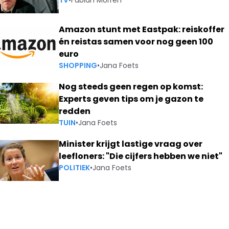
TV
•
Fabian Morren
Amazon stunt met Eastpak: reiskoffer
én reistas samen voor nog geen 100
euro
SHOPPING
•
Jana Foets
Nog steeds geen regen op komst:
Experts geven tips om je gazon te
redden
TUIN
•
Jana Foets
Minister krijgt lastige vraag over
leefloners: "Die cijfers hebben we niet"
POLITIEK
•
Jana Foets