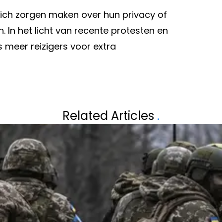
ich zorgen maken over hun privacy of
 In het licht van recente protesten en
meer reizigers voor extra
Volgend artikel
NGEN VOOR
IEDEREEN SNIJDT 
Related Articles
.
AAL VERANDEREN
VERANDERT ALL