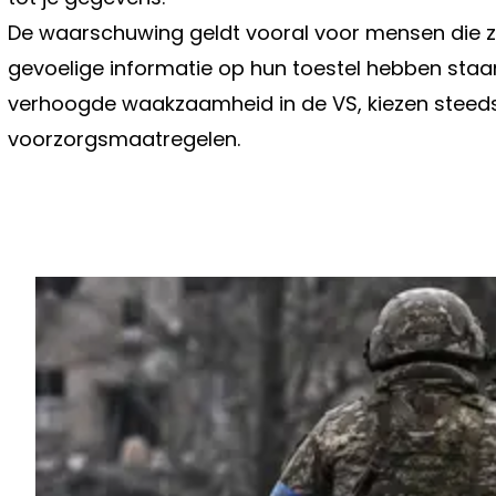
De waarschuwing geldt vooral voor mensen die z
gevoelige informatie op hun toestel hebben staan.
verhoogde waakzaamheid in de VS, kiezen steeds 
voorzorgsmaatregelen.
Vorig artikel
DE LIJN KONDIGT GROTE WIJZIGI
REIZIGERS AAN: DIT ZAL ER ALLEM