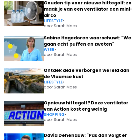
Gouden tip voor nieuwe hittegolf: zo
maak je van een ventilator een mini-
airco
LIFESTYLE
•
door
Sarah Maes
Sabine Hagedoren waarschuwt: "We
gaan echt puffen en zweten"
WEER
•
door
Sarah Maes
Ontdek deze verborgen wereld aan
de Vlaamse kust
LIFESTYLE
•
door
Sarah Maes
Opnieuw hittegolf? Deze ventilator
van Action kost erg weinig
SHOPPING
•
door
Sarah Maes
David Dehenauw: "Pas dan volgt er