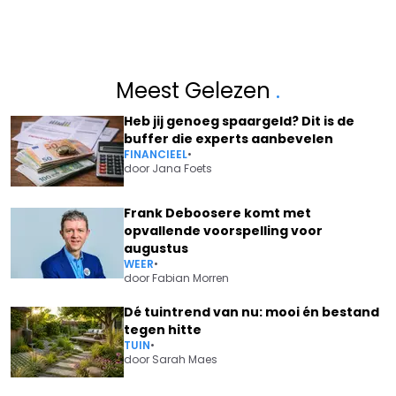
Meest Gelezen
.
Heb jij genoeg spaargeld? Dit is de
buffer die experts aanbevelen
FINANCIEEL
•
door
Jana Foets
Frank Deboosere komt met
opvallende voorspelling voor
augustus
WEER
•
door
Fabian Morren
Dé tuintrend van nu: mooi én bestand
tegen hitte
TUIN
•
door
Sarah Maes