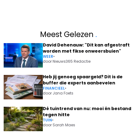
Meest Gelezen
.
David Dehenauw: "Dit kan afgestraft
worden met fikse onweersbuien"
WEER
•
door
Nieuws365 Redactie
Heb jij genoeg spaargeld? Dit is de
buffer die experts aanbevelen
FINANCIEEL
•
door
Jana Foets
Dé tuintrend van nu: mooi én bestand
tegen hitte
TUIN
•
door
Sarah Maes