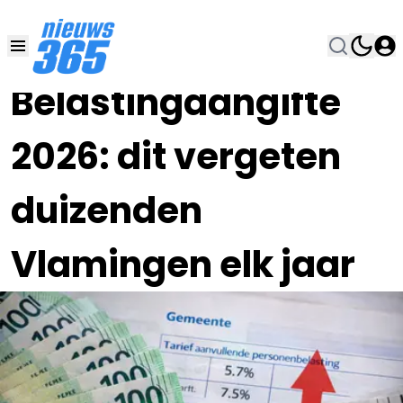
09 JUN , 13:00
•
Belastingaangifte
2026: dit vergeten
duizenden
Vlamingen elk jaar