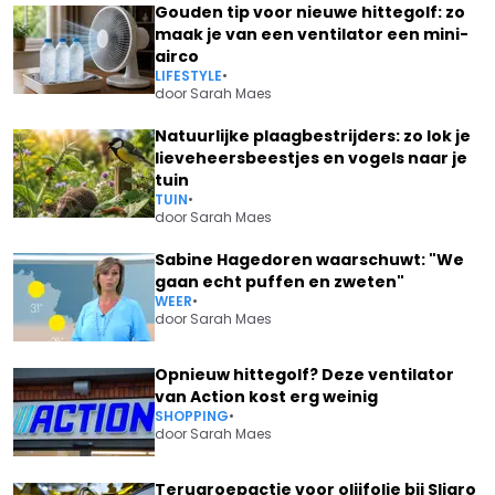
Gouden tip voor nieuwe hittegolf: zo
maak je van een ventilator een mini-
airco
LIFESTYLE
•
door
Sarah Maes
Natuurlijke plaagbestrijders: zo lok je
lieveheersbeestjes en vogels naar je
tuin
TUIN
•
door
Sarah Maes
Sabine Hagedoren waarschuwt: "We
gaan echt puffen en zweten"
WEER
•
door
Sarah Maes
Opnieuw hittegolf? Deze ventilator
van Action kost erg weinig
SHOPPING
•
door
Sarah Maes
Terugroepactie voor olijfolie bij Sligro