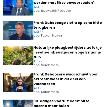
worden met fikse onweersbuien"
WEER
•
door
Nieuws365 Redactie
Frank Duboccage ziet tropische hitte
terugkeren
WEER
•
door
Fabian Morren
Natuurlijke plaagbestrijders: zo lok je
lieveheersbeestjes en vogels naar je
tuin
TUIN
•
door
Sarah Maes
Frank Deboosere waarschuwt voor
extreem weer in dit deel van
Vlaanderen
WEER
•
door
Sarah Maes
30-daagse vooruit: eerst hitte,
daarna meer buien