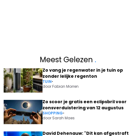
Meest Gelezen
.
Zo vang je regenwater in je tuin op
zonder lelijke regenton
TUIN
•
door
Fabian Morren
Zo scoor je gratis een eclipsbril voor
zonsverduistering van 12 augustus
SHOPPING
•
door
Sarah Maes
David Dehenauw: "Dit kan afgestraft