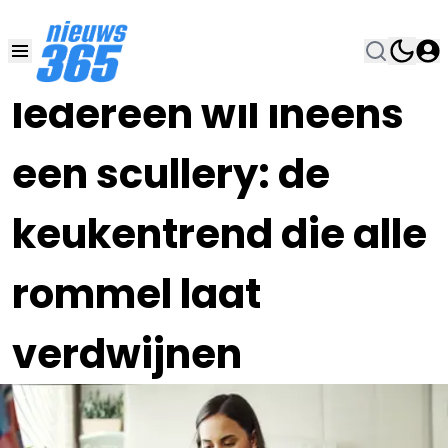
03 JUL , 14:00
•
Iedereen wil ineens
een scullery: de
keukentrend die alle
rommel laat
verdwijnen