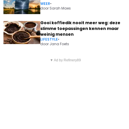
WEER
•
door
Sarah Maes
Gooi koffiedik nooit meer weg: deze
slimme toepassingen kennen maar
weinig mensen
LIFESTYLE
•
door
Jana Foets
Vorig artikel
Volgend artikel
WAAROM EEN AIRCO DEZE
▼ Ad by Refinery89
RENOVEREN WORDT DUURDER:
ZOMER DUURDER KAN
DEZE POPULAIRE PREMIE
UITVALLEN DAN DE
BESTAAT NIET MEER
AANKOOPPRIJS