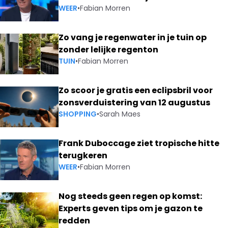
WEER
•
Fabian Morren
Zo vang je regenwater in je tuin op
zonder lelijke regenton
TUIN
•
Fabian Morren
Zo scoor je gratis een eclipsbril voor
zonsverduistering van 12 augustus
SHOPPING
•
Sarah Maes
Frank Duboccage ziet tropische hitte
terugkeren
WEER
•
Fabian Morren
Nog steeds geen regen op komst:
Experts geven tips om je gazon te
redden