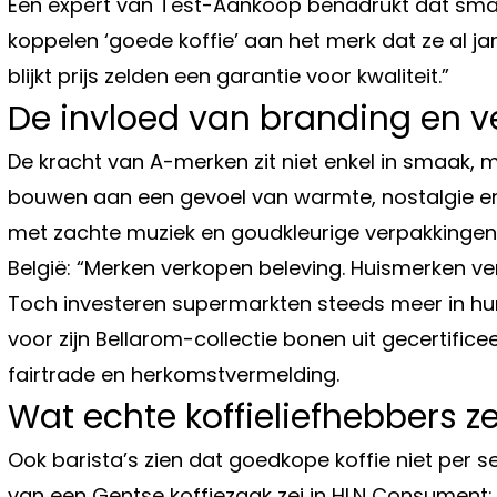
Een expert van Test-Aankoop benadrukt dat sma
koppelen ‘goede koffie’ aan het merk dat ze al jar
blijkt prijs zelden een garantie voor kwaliteit.”
De invloed van branding en v
De kracht van A-merken zit niet enkel in smaak, 
bouwen aan een gevoel van warmte, nostalgie en 
met zachte muziek en goudkleurige verpakkingen. 
België: “Merken verkopen beleving. Huismerken ve
Toch investeren supermarkten steeds meer in hun 
voor zijn Bellarom-collectie bonen uit gecertificee
fairtrade en herkomstvermelding.
Wat echte koffieliefhebbers 
Ook barista’s zien dat goedkope koffie niet per se
van een Gentse koffiezaak zei in HLN Consument