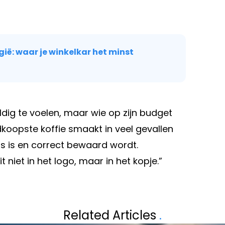
ë: waar je winkelkar het minst
uldig te voelen, maar wie op zijn budget
edkoopste koffie smaakt in veel gevallen
s is en correct bewaard wordt.
 niet in het logo, maar in het kopje.”
Volgend artikel
 TRAGER RIJDEN
WAAROM MINDER
Related Articles
.
VOOR JE ZELFV