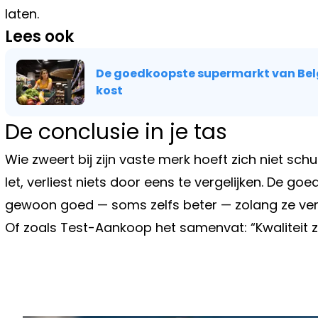
laten.
Lees ook
De goedkoopste supermarkt van Belgi
kost
De conclusie in je tas
Wie zweert bij zijn vaste merk hoeft zich niet sch
let, verliest niets door eens te vergelijken. De go
gewoon goed — soms zelfs beter — zolang ze ver
Of zoals Test-Aankoop het samenvat: “Kwaliteit zit
Vorig artikel
DE VERRASSENDE VOORDELEN VAN
(ZELFS ALS JE GEHAAST BENT)