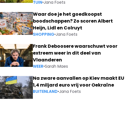
TUIN
•
Jana Foets
Waar doe je het goedkoopst
boodschappen? Zo scoren Albert
Heijn, Lidl en Colruyt
SHOPPING
•
Jana Foets
Frank Deboosere waarschuwt voor
extreem weer in dit deel van
Vlaanderen
WEER
•
Sarah Maes
Na zware aanvallen op Kiev maakt EU
1,4 miljard euro vrij voor Oekraïne
BUITENLAND
•
Jana Foets