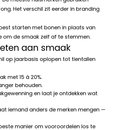
g. Het verschil zit eerder in branding
best starten met bonen in plaats van
toe om de smaak zelf af te stemmen.
boeten aan smaak
hil op jaarbasis oplopen tot tientallen
aak met 15 à 20%.
a langer behouden.
akgewenning en laat je ontdekken wat
en laat iemand anders de merken mengen —
 beste manier om vooroordelen los te