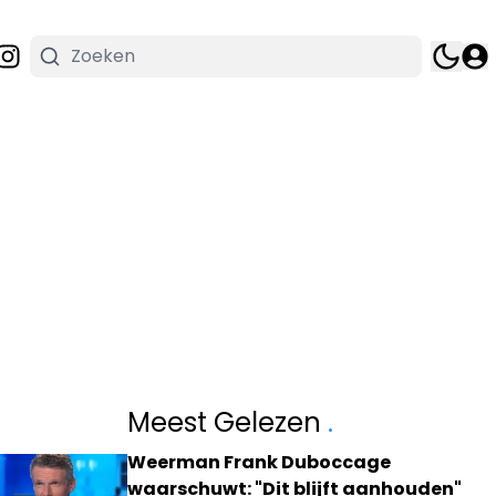
Meest Gelezen
.
Weerman Frank Duboccage
waarschuwt: "Dit blijft aanhouden"