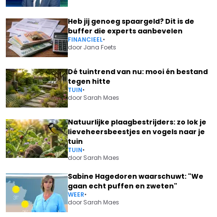
Heb jij genoeg spaargeld? Dit is de
buffer die experts aanbevelen
FINANCIEEL
•
door
Jana Foets
Dé tuintrend van nu: mooi én bestand
tegen hitte
TUIN
•
door
Sarah Maes
Natuurlijke plaagbestrijders: zo lok je
lieveheersbeestjes en vogels naar je
tuin
TUIN
•
door
Sarah Maes
Sabine Hagedoren waarschuwt: "We
gaan echt puffen en zweten"
WEER
•
door
Sarah Maes