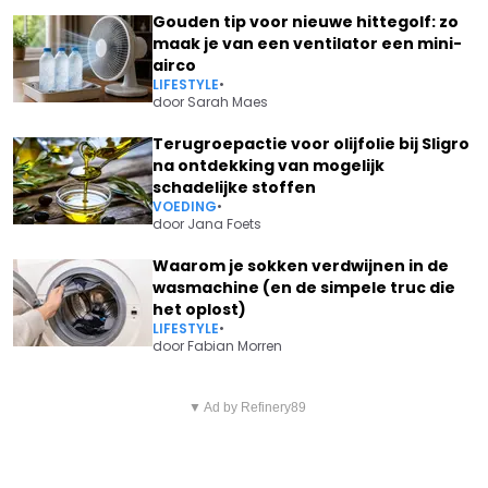
Gouden tip voor nieuwe hittegolf: zo
maak je van een ventilator een mini-
airco
LIFESTYLE
•
door
Sarah Maes
Terugroepactie voor olijfolie bij Sligro
na ontdekking van mogelijk
schadelijke stoffen
VOEDING
•
door
Jana Foets
Waarom je sokken verdwijnen in de
wasmachine (en de simpele truc die
het oplost)
LIFESTYLE
•
door
Fabian Morren
Vorig artikel
Volgend artikel
DOOR DE HITTEGOLF
▼ Ad by Refinery89
HOE LANG BLIJFT ETEN VEILIG
VERSCHIJNT DEZE
IN DE KOELKAST TIJDENS
WAARSCHUWING NU OP