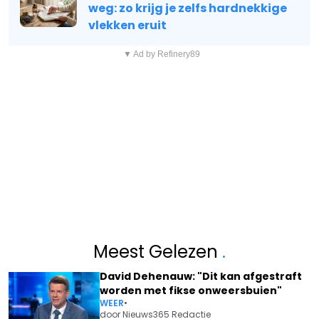
weg: zo krijg je zelfs hardnekkige
vlekken eruit
▼ Ad by Refinery89
Meest Gelezen
.
David Dehenauw: "Dit kan afgestraft
worden met fikse onweersbuien"
WEER
•
door
Nieuws365 Redactie