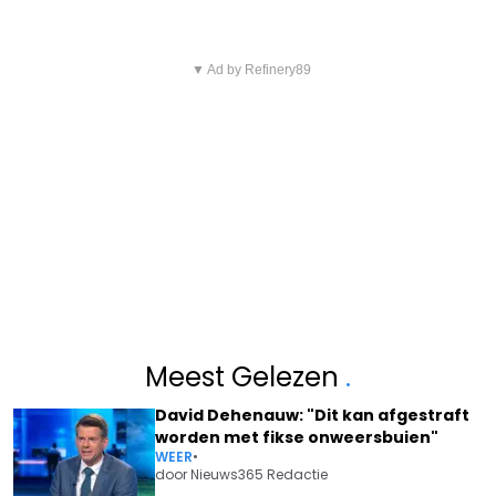
▼ Ad by Refinery89
Meest Gelezen
.
David Dehenauw: "Dit kan afgestraft
worden met fikse onweersbuien"
WEER
•
door
Nieuws365 Redactie