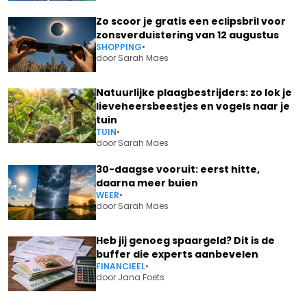
Zo scoor je gratis een eclipsbril voor
zonsverduistering van 12 augustus
SHOPPING
•
door
Sarah Maes
Natuurlijke plaagbestrijders: zo lok je
lieveheersbeestjes en vogels naar je
tuin
TUIN
•
door
Sarah Maes
30-daagse vooruit: eerst hitte,
daarna meer buien
WEER
•
door
Sarah Maes
Heb jij genoeg spaargeld? Dit is de
buffer die experts aanbevelen
FINANCIEEL
•
door
Jana Foets