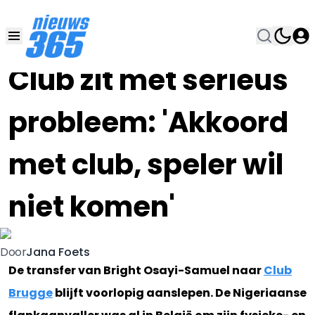
27 JUL 2020, 11:30
•
Club zit met serieus
probleem: 'Akkoord
met club, speler wil
niet komen'
Jana Foets
Door
De transfer van Bright Osayi-Samuel naar
Club
Brugge
blijft voorlopig aanslepen. De Nigeriaanse