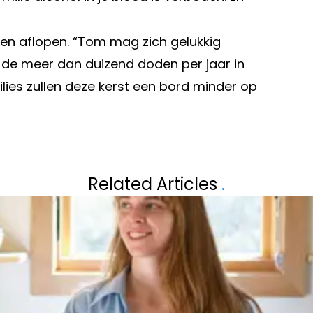
nen aflopen. “Tom mag zich gelukkig
an de meer dan duizend doden per jaar in
ilies zullen deze kerst een bord minder op
Volgend artikel
GETROUWD MET
RUBEN VAN GUCH
Related Articles
.
HEISA NU TUSSE