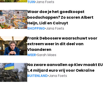
TUIN
•
Jana Foets
Waar doe je het goedkoopst
boodschappen? Zo scoren Albert
Heijn, Lidl en Colruyt
SHOPPING
•
Jana Foets
Frank Deboosere waarschuwt voor
extreem weer in dit deel van
Vlaanderen
WEER
•
Sarah Maes
Na zware aanvallen op Kiev maakt EU
1,4 miljard euro vrij voor Oekraïne
BUITENLAND
•
Jana Foets