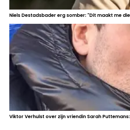
Niels Destadsbader erg somber: "Dit maakt me die
Viktor Verhulst over zijn vriendin Sarah Puttemans: