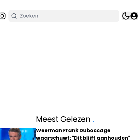
Meest Gelezen
.
Weerman Frank Duboccage
waarschuwt: "Dit blijft aanhouden"