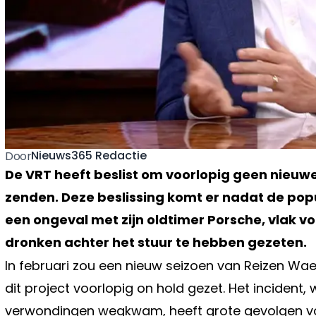
Nieuws365 Redactie
Door
De VRT heeft beslist om voorlopig geen nie
zenden. Deze beslissing komt er nadat de pop
een ongeval met zijn oldtimer Porsche, vlak 
dronken achter het stuur te hebben gezeten.
In februari zou een nieuw seizoen van Reizen Wa
dit project voorlopig on hold gezet. Het incident
verwondingen wegkwam, heeft grote gevolgen voor