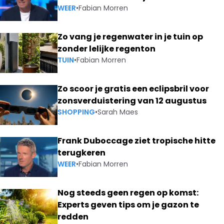
WEER
•
Fabian Morren
Zo vang je regenwater in je tuin op
zonder lelijke regenton
TUIN
•
Fabian Morren
Zo scoor je gratis een eclipsbril voor
zonsverduistering van 12 augustus
SHOPPING
•
Sarah Maes
Frank Duboccage ziet tropische hitte
terugkeren
WEER
•
Fabian Morren
Nog steeds geen regen op komst:
Experts geven tips om je gazon te
redden