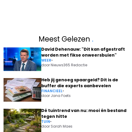
Meest Gelezen
.
David Dehenauw: "Dit kan afgestraft
worden met fikse onweersbuien"
WEER
•
door
Nieuws365 Redactie
Heb jij genoeg spaargeld? Dit is de
buffer die experts aanbevelen
FINANCIEEL
•
door
Jana Foets
Dé tuintrend van nu: mooi én bestand
tegen hitte
TUIN
•
door
Sarah Maes