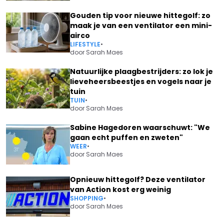
Gouden tip voor nieuwe hittegolf: zo
maak je van een ventilator een mini-
airco
LIFESTYLE
•
door
Sarah Maes
Natuurlijke plaagbestrijders: zo lok je
lieveheersbeestjes en vogels naar je
tuin
TUIN
•
door
Sarah Maes
Sabine Hagedoren waarschuwt: "We
gaan echt puffen en zweten"
WEER
•
door
Sarah Maes
Opnieuw hittegolf? Deze ventilator
van Action kost erg weinig
SHOPPING
•
door
Sarah Maes