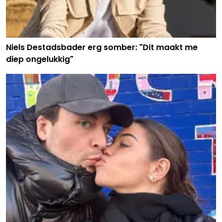
Niels Destadsbader erg somber: "Dit maakt me
diep ongelukkig"