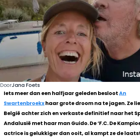
Jana Foets
Door
Iets meer dan een halfjaar geleden besloot
An
Swartenbroekx
haar grote droom na te jagen. Ze li
België achter zich en verkaste definitief naar het 
Andalusië met haar man Guido. De ‘F.C. De Kampio
actrice is gelukkiger dan ooit, al kampt ze de laatst