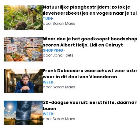
Natuurlijke plaagbestrijders: zo lok je
lieveheersbeestjes en vogels naar je tu
TUIN
•
door
Sarah Maes
Waar doe je het goedkoopst boodscha
scoren Albert Heijn, Lidl en Colruyt
SHOPPING
•
door
Jana Foets
Frank Deboosere waarschuwt voor ext
weer in dit deel van Vlaanderen
WEER
•
door
Sarah Maes
30-daagse vooruit: eerst hitte, daarna
buien
WEER
•
door
Sarah Maes
Vorig artikel