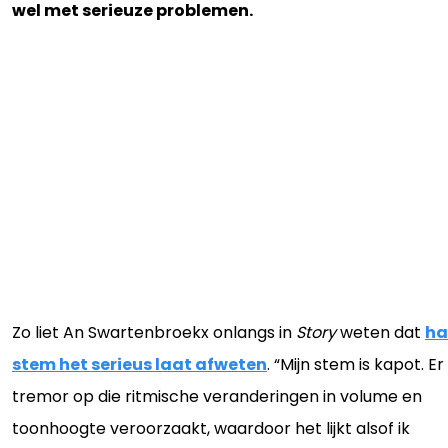
wel met serieuze problemen.
Zo liet An Swartenbroekx onlangs in
Story
weten dat
ha
stem het serieus laat afweten
. “Mijn stem is kapot. Er
tremor op die ritmische veranderingen in volume en
toonhoogte veroorzaakt, waardoor het lijkt alsof ik