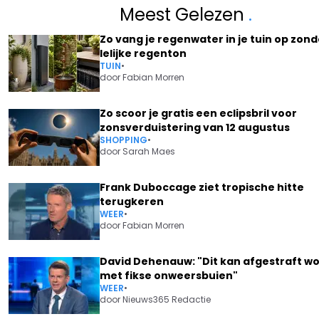
Meest Gelezen
.
Zo vang je regenwater in je tuin op zond
lelijke regenton
TUIN
•
door
Fabian Morren
Zo scoor je gratis een eclipsbril voor
zonsverduistering van 12 augustus
SHOPPING
•
door
Sarah Maes
Frank Duboccage ziet tropische hitte
terugkeren
WEER
•
door
Fabian Morren
David Dehenauw: "Dit kan afgestraft w
met fikse onweersbuien"
WEER
•
door
Nieuws365 Redactie