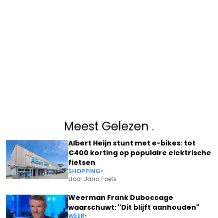
Meest Gelezen
.
Albert Heijn stunt met e-bikes: tot
€400 korting op populaire elektrische
fietsen
SHOPPING
•
door
Jana Foets
Weerman Frank Duboccage
waarschuwt: "Dit blijft aanhouden"
WEER
•