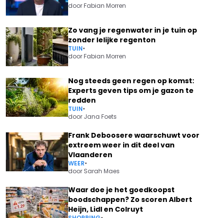
door
Fabian Morren
Zo vang je regenwater in je tuin op
zonder lelijke regenton
TUIN
•
door
Fabian Morren
Nog steeds geen regen op komst:
Experts geven tips om je gazon te
redden
TUIN
•
door
Jana Foets
Frank Deboosere waarschuwt voor
extreem weer in dit deel van
Vlaanderen
WEER
•
door
Sarah Maes
Waar doe je het goedkoopst
boodschappen? Zo scoren Albert
Heijn, Lidl en Colruyt
SHOPPING
•