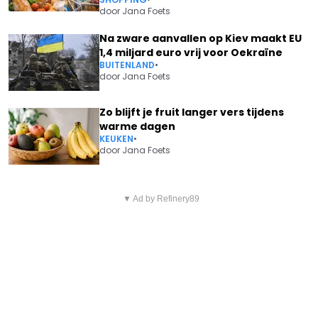
door
Jana Foets
Na zware aanvallen op Kiev maakt EU
1,4 miljard euro vrij voor Oekraïne
BUITENLAND
•
door
Jana Foets
Zo blijft je fruit langer vers tijdens
warme dagen
KEUKEN
•
door
Jana Foets
Vorig artikel
Volgend artikel
KARL VANNIEUWKERKE KOMT
▼ Ad by Refinery89
NA GERUCHTEN: DEBBY PFAFF
MET RAKE BOODSCHAP NA AL
ONTHULT EERLIJK OF ZE
DE KRITIEK
PLASTISCHE CHIRURGIE HEEFT
ONDERGAAN